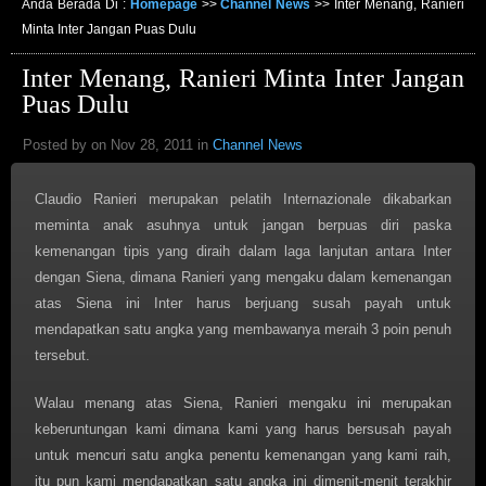
Anda Berada Di :
Homepage
>>
Channel News
>>
Inter Menang, Ranieri
Minta Inter Jangan Puas Dulu
Inter Menang, Ranieri Minta Inter Jangan
Puas Dulu
Posted by on Nov 28, 2011 in
Channel News
Claudio Ranieri merupakan pelatih Internazionale dikabarkan
meminta anak asuhnya untuk jangan berpuas diri paska
kemenangan tipis yang diraih dalam laga lanjutan antara Inter
dengan Siena, dimana Ranieri yang mengaku dalam kemenangan
atas Siena ini Inter harus berjuang susah payah untuk
mendapatkan satu angka yang membawanya meraih 3 poin penuh
tersebut.
Walau menang atas Siena, Ranieri mengaku ini merupakan
keberuntungan kami dimana kami yang harus bersusah payah
untuk mencuri satu angka penentu kemenangan yang kami raih,
itu pun kami mendapatkan satu angka ini dimenit-menit terakhir