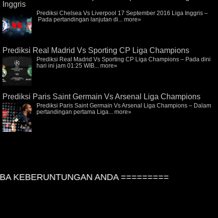
Inggris
Prediksi Chelsea Vs Liverpool 17 September 2016 Liga Inggris –
Pada pertandingan lanjutan di...
more»
Prediksi Real Madrid Vs Sporting CP Liga Champions
Prediksi Real Madrid Vs Sporting CP Liga Champions – Pada dini
hari ini jam 01:25 WIB...
more»
Prediksi Paris Saint Germain Vs Arsenal Liga Champions
Prediksi Paris Saint Germain Vs Arsenal Liga Champions – Dalam
pertandingan pertama Liga...
more»
A KEBERUNTUNGAN ANDA =========