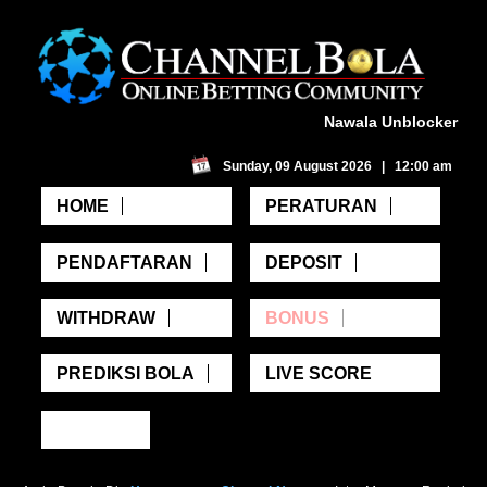
Nawala Unblocker
Sunday, 09 August 2026 | 12:00 am
HOME
PERATURAN
PENDAFTARAN
DEPOSIT
WITHDRAW
BONUS
PREDIKSI BOLA
LIVE SCORE