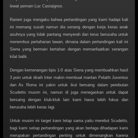
lewat pemain Luc Castaignos.
Ranieri juga mengaku bahwa pertandingan yang kami hadapi kali
ini memang susah namun dia senang dengan kerja keras anak
asuhnya yang tidak pantang menyerah dan terus berusaha untuk
menembus pertahanan lawan, dimana dalam pertandingan kali ini
Siena yang bermain bertahan dengan memanfaatkan serangan
kilat balik.
Dengan kemenangan tipis 1-0 atas Siena yang membuahkan hasil
3 poin untuk diraih Inter makin membuat mantan Pelatih Juventus
dan As Roma ini yakin untuk ikut bersaing dalam perebutan
Scudetto musim ini, namun di juga menegaskan untuk dapat
bersaing dengan klub-klub lain kami harus lebih fokus dan
berusaha lebih keras lagi.
Untuk musim ini target kami tetap sama yaitu merebut Scudetto,
bagi kami setiap pertandingan yang akan berlaga dihadapan kami
merupakan pertandingan penting untuk dimenangkan karena