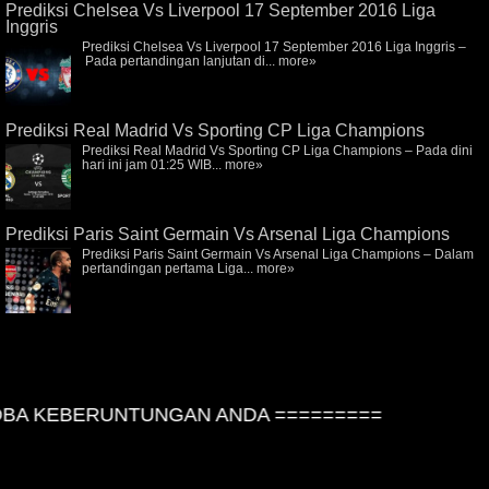
Prediksi Chelsea Vs Liverpool 17 September 2016 Liga
Inggris
Prediksi Chelsea Vs Liverpool 17 September 2016 Liga Inggris –
Pada pertandingan lanjutan di...
more»
Prediksi Real Madrid Vs Sporting CP Liga Champions
Prediksi Real Madrid Vs Sporting CP Liga Champions – Pada dini
hari ini jam 01:25 WIB...
more»
Prediksi Paris Saint Germain Vs Arsenal Liga Champions
Prediksi Paris Saint Germain Vs Arsenal Liga Champions – Dalam
pertandingan pertama Liga...
more»
BA KEBERUNTUNGAN ANDA =========