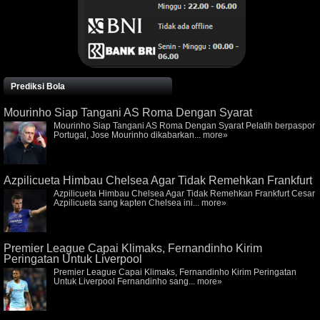
Prediksi Bola
Mourinho Siap Tangani AS Roma Dengan Syarat
Mourinho Siap Tangani AS Roma Dengan Syarat Pelatih berpaspor
Portugal, Jose Mourinho dikabarkan...
more»
Azpilicueta Himbau Chelsea Agar Tidak Remehkan Frankfurt
Azpilicueta Himbau Chelsea Agar Tidak Remehkan Frankfurt Cesar
Azpilicueta sang kapten Chelsea ini...
more»
Premier League Capai Klimaks, Fernandinho Kirim
Peringatan Untuk Liverpool
Premier League Capai Klimaks, Fernandinho Kirim Peringatan
Untuk Liverpool Fernandinho sang...
more»