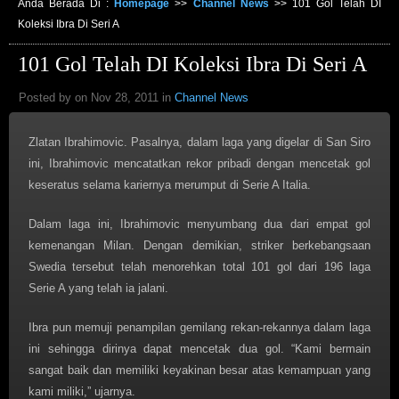
Anda Berada Di :
Homepage
>>
Channel News
>>
101 Gol Telah DI
Koleksi Ibra Di Seri A
101 Gol Telah DI Koleksi Ibra Di Seri A
Posted by on Nov 28, 2011 in
Channel News
Zlatan Ibrahimovic. Pasalnya, dalam laga yang digelar di San Siro
ini, Ibrahimovic mencatatkan rekor pribadi dengan mencetak gol
keseratus selama kariernya merumput di Serie A Italia.
Dalam laga ini, Ibrahimovic menyumbang dua dari empat gol
kemenangan Milan. Dengan demikian, striker berkebangsaan
Swedia tersebut telah menorehkan total 101 gol dari 196 laga
Serie A yang telah ia jalani.
Ibra pun memuji penampilan gemilang rekan-rekannya dalam laga
ini sehingga dirinya dapat mencetak dua gol. “Kami bermain
sangat baik dan memiliki keyakinan besar atas kemampuan yang
kami miliki,” ujarnya.