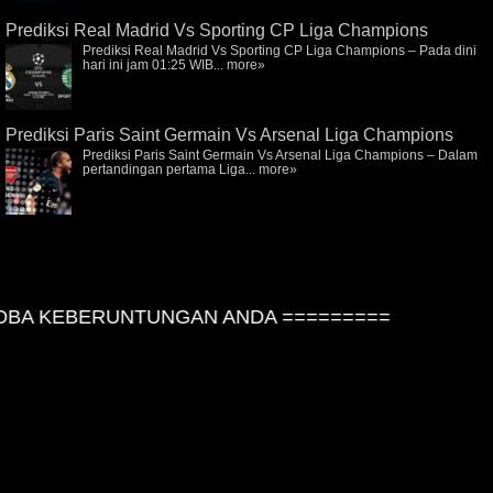
Prediksi Real Madrid Vs Sporting CP Liga Champions
Prediksi Real Madrid Vs Sporting CP Liga Champions – Pada dini
hari ini jam 01:25 WIB...
more»
Prediksi Paris Saint Germain Vs Arsenal Liga Champions
Prediksi Paris Saint Germain Vs Arsenal Liga Champions – Dalam
pertandingan pertama Liga...
more»
BA KEBERUNTUNGAN ANDA =========