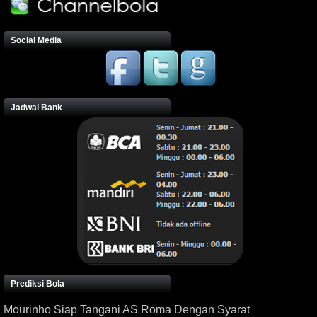
Social Media
Jadwal Bank
Prediksi Bola
Mourinho Siap Tangani AS Roma Dengan Syarat