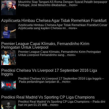
Mourinho Siap Tangani AS Roma Dengan Syarat Pelatih berpaspor
Portugal, Jose Mourinho dikabarkan...
more»
Azpilicueta Himbau Chelsea Agar Tidak Remehkan Frankfurt
Azpilicueta Himbau Chelsea Agar Tidak Remehkan Frankfurt Cesar
Azpilicueta sang kapten Chelsea ini...
more»
Premier League Capai Klimaks, Fernandinho Kirim
Peringatan Untuk Liverpool
Premier League Capai Klimaks, Fernandinho Kirim Peringatan
Untuk Liverpool Fernandinho sang...
more»
Prediksi Chelsea Vs Liverpool 17 September 2016 Liga
Inggris
Prediksi Chelsea Vs Liverpool 17 September 2016 Liga Inggris –
Pada pertandingan lanjutan di...
more»
Prediksi Real Madrid Vs Sporting CP Liga Champions
Prediksi Real Madrid Vs Sporting CP Liga Champions – Pada dini
hari ini jam 01:25 WIB...
more»