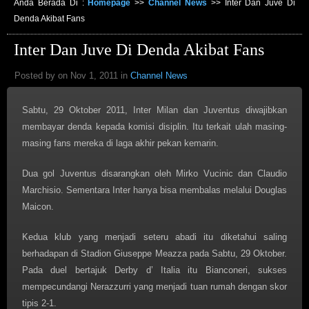
Anda Berada Di :
Homepage
>>
Channel News
>>
Inter Dan Juve Di
Denda Akibat Fans
Inter Dan Juve Di Denda Akibat Fans
Posted by on Nov 1, 2011 in
Channel News
Sabtu, 29 Oktober 2011, Inter Milan dan Juventus diwajibkan
membayar denda kepada komisi disiplin. Itu terkait ulah masing-
masing fans mereka di laga akhir pekan kemarin.
Dua gol Juventus disarangkan oleh Mirko Vucinic dan Claudio
Marchisio. Sementara Inter hanya bisa membalas melalui Douglas
Maicon.
Kedua klub yang menjadi seteru abadi itu diketahui saling
berhadapan di Stadion Giuseppe Meazza pada Sabtu, 29 Oktober.
Pada duel bertajuk Derby d’ Italia itu Bianconeri, sukses
mempecundangi Nerazzurri yang menjadi tuan rumah dengan skor
tipis 2-1.