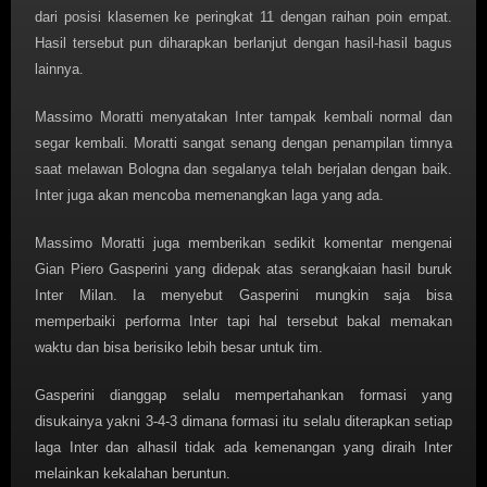
dari posisi klasemen ke peringkat 11 dengan raihan poin empat.
Hasil tersebut pun diharapkan berlanjut dengan hasil-hasil bagus
lainnya.
Massimo Moratti menyatakan Inter tampak kembali normal dan
segar kembali. Moratti sangat senang dengan penampilan timnya
saat melawan Bologna dan segalanya telah berjalan dengan baik.
Inter juga akan mencoba memenangkan laga yang ada.
Massimo Moratti juga memberikan sedikit komentar mengenai
Gian Piero Gasperini yang didepak atas serangkaian hasil buruk
Inter Milan. Ia menyebut Gasperini mungkin saja bisa
memperbaiki performa Inter tapi hal tersebut bakal memakan
waktu dan bisa berisiko lebih besar untuk tim.
Gasperini dianggap selalu mempertahankan formasi yang
disukainya yakni 3-4-3 dimana formasi itu selalu diterapkan setiap
laga Inter dan alhasil tidak ada kemenangan yang diraih Inter
melainkan kekalahan beruntun.