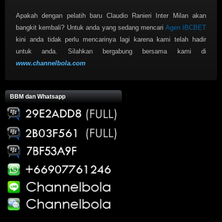
Apakah dengan pelatih baru Claudio Ranieri Inter Milan akan
bangkit kembali? Untuk anda yang sedang mencari
Agen IBCBET
kini anda tidak perlu mencarinya lagi karena kami telah hadir
untuk anda. Silahkan bergabung bersama kami di
www.channelbola.com
BBM dan Whatsapp