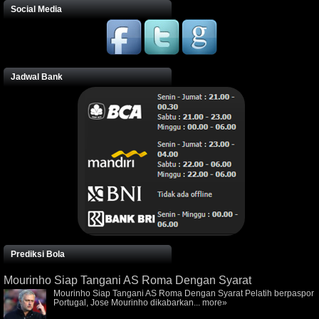
Social Media
Jadwal Bank
Prediksi Bola
Mourinho Siap Tangani AS Roma Dengan Syarat
Mourinho Siap Tangani AS Roma Dengan Syarat Pelatih berpaspor
Portugal, Jose Mourinho dikabarkan...
more»