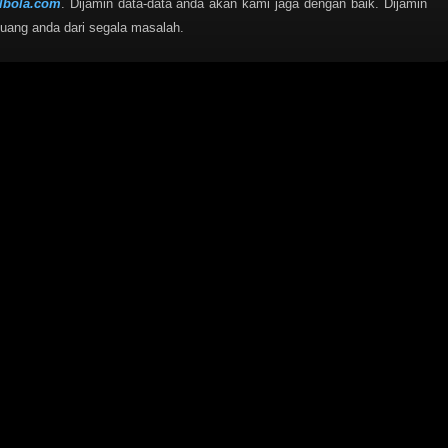
lbola.com
. Dijamin data-data anda akan kami jaga dengan baik. Dijamin
uang anda dari segala masalah.