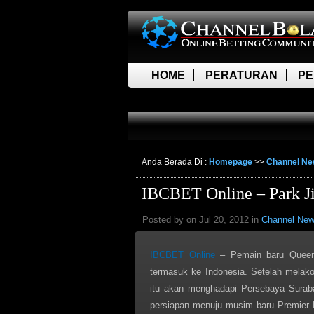
HOME
PERATURAN
PE
LIVE SCORE
Anda Berada Di :
Homepage
>>
Channel N
IBCBET Online – Park J
Posted by on Jul 20, 2012 in
Channel Ne
IBCBET Online
– Pemain baru Queens 
termasuk ke Indonesia. Setelah melako
itu akan menghadapi Persebaya Suraba
persiapan menuju musim baru Premier