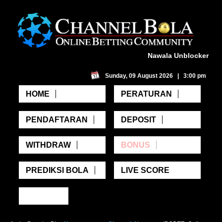
Nawala Unblocker
Sunday, 09 August 2026 | 3:00 pm
HOME
PERATURAN
PENDAFTARAN
DEPOSIT
WITHDRAW
BONUS
PREDIKSI BOLA
LIVE SCORE