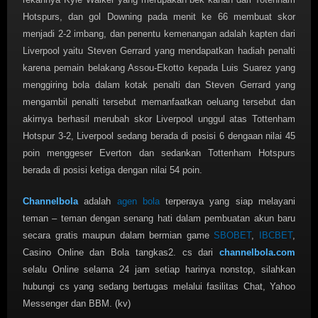
Hotspurs, dan gol Downing pada menit ke 66 membuat skor
menjadi 2-2 imbang, dan penentu kemenangan adalah kapten dari
Liverpool yaitu Steven Gerrard yang mendapatkan hadiah penalti
karena pemain belakang Assou-Ekotto kepada Luis Suarez yang
menggiring bola dalam kotak penalti dan Steven Gerrard yang
mengambil penalti tersebut memanfaatkan oeluang tersebut dan
akirnya berhasil merubah skor Liverpool unggul atas Tottenham
Hotspur 3-2, Liverpool sedang berada di posisi 6 dengaan nilai 45
poin menggeser Everton dan sedankan Tottenham Hotspurs
berada di posisi ketiga dengan nilai 54 poin.
Channelbola
adalah
agen bola
terperaya yang siap melayani
teman – teman dengan senang hati dalam pembuatan akun baru
secara gratis maupun dalam bermian game
SBOBET
,
IBCBET
,
Casino Online dan Bola tangkas2. cs dari
channelbola.com
selalu Online selama 24 jam setiap harinya nonstop, silahkan
hubungi cs yang sedang bertugas melalui fasilitas Chat, Yahoo
Messenger dan BBM. (kv)