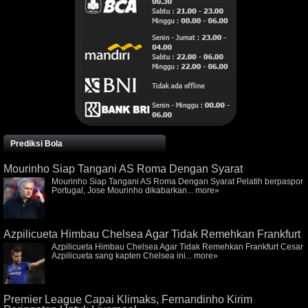
Prediksi Bola
Mourinho Siap Tangani AS Roma Dengan Syarat
Mourinho Siap Tangani AS Roma Dengan Syarat Pelatih berpaspor
Portugal, Jose Mourinho dikabarkan...
more»
Azpilicueta Himbau Chelsea Agar Tidak Remehkan Frankfurt
Azpilicueta Himbau Chelsea Agar Tidak Remehkan Frankfurt Cesar
Azpilicueta sang kapten Chelsea ini...
more»
Premier League Capai Klimaks, Fernandinho Kirim