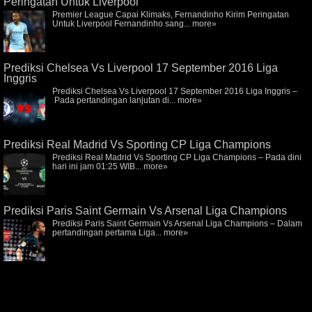
Peringatan Untuk Liverpool
Premier League Capai Klimaks, Fernandinho Kirim Peringatan
Untuk Liverpool Fernandinho sang...
more»
Prediksi Chelsea Vs Liverpool 17 September 2016 Liga
Inggris
Prediksi Chelsea Vs Liverpool 17 September 2016 Liga Inggris –
Pada pertandingan lanjutan di...
more»
Prediksi Real Madrid Vs Sporting CP Liga Champions
Prediksi Real Madrid Vs Sporting CP Liga Champions – Pada dini
hari ini jam 01:25 WIB...
more»
Prediksi Paris Saint Germain Vs Arsenal Liga Champions
Prediksi Paris Saint Germain Vs Arsenal Liga Champions – Dalam
pertandingan pertama Liga...
more»