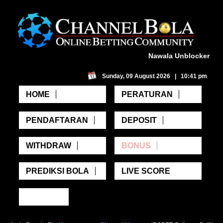
Nawala Unblocker
Sunday, 09 August 2026 | 10:41 pm
HOME
PERATURAN
PENDAFTARAN
DEPOSIT
WITHDRAW
BONUS
PREDIKSI BOLA
LIVE SCORE