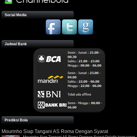
Social Media
Jadwal Bank
Prediksi Bola
Mourinho Siap Tangani AS Roma Dengan Syarat
Mourinho Siap Tangani AS Roma Dengan Syarat Pelatih berpaspor