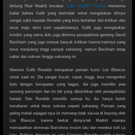
bintang Real Madrid tersebut.
Agen IBCBET Online
menerima
kabar bahwa Gullit yang bertindak netral mengatakan dirinya
sangat salut kepada Ronaldo yang bisa bertahan dari kritikan dan
terus maju demi karir sepakbolanya. Gullit juga mengatakan
kondisi yang sama dulu juga diterima pesepakbola ganteng David
Beckham yang juga menuai banyak kritikan karena karirnya yang
terus menjulang tinggi sampai sekarang. namun Beckham tetap
sabar dan sukses hingga sekarang ini.
Menurut Gullit Ronaldo merupakan pemain kunci Los Blancos
untuk saat ini. Dia sangat lincah, cepat, tinggi, bisa mengontrol
bola dengan kecepatan yang bagus, dia juga memiliki jiwa
seorang pemimpin dan itu lah yang dibutuhkan oleh pesepakbola
handal. Dan Ronaldo memiliki semua itu, dia hanya butuh
kesabaran untuk terus sukses seperti sekarang. Pemain yang
paling mahal sejagad raya ini memang tidak sia-sia di boyong oleh
Los Blancos, karena berkat dirinya-lah Madrid mampu
mematahkan dominasi Barcelona musim lalu dan merebut trofi La
Liga. Bahkan dimusim ini saja Cristiano Ronaldo sudah sukses