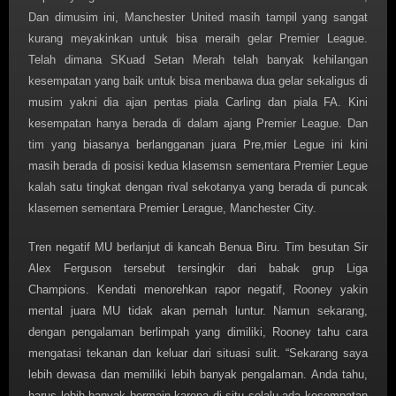
Dan dimusim ini, Manchester United masih tampil yang sangat
kurang meyakinkan untuk bisa meraih gelar Premier League.
Telah dimana SKuad Setan Merah telah banyak kehilangan
kesempatan yang baik untuk bisa menbawa dua gelar sekaligus di
musim yakni dia ajan pentas piala Carling dan piala FA. Kini
kesempatan hanya berada di dalam ajang Premier League. Dan
tim yang biasanya berlangganan juara Pre,mier Legue ini kini
masih berada di posisi kedua klasemsn sementara Premier Legue
kalah satu tingkat dengan rival sekotanya yang berada di puncak
klasemen sementara Premier Lerague, Manchester City.
Tren negatif MU berlanjut di kancah Benua Biru. Tim besutan Sir
Alex Ferguson tersebut tersingkir dari babak grup Liga
Champions. Kendati menorehkan rapor negatif, Rooney yakin
mental juara MU tidak akan pernah luntur. Namun sekarang,
dengan pengalaman berlimpah yang dimiliki, Rooney tahu cara
mengatasi tekanan dan keluar dari situasi sulit. “Sekarang saya
lebih dewasa dan memiliki lebih banyak pengalaman. Anda tahu,
harus lebih banyak bermain karena di situ selalu ada kesempatan