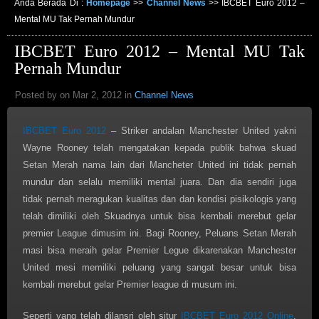
Anda Berada Di :
Homepage
>>
Channel News
>>
IBCBET Euro 2012 –
Mental MU Tak Pernah Mundur
IBCBET Euro 2012 – Mental MU Tak
Pernah Mundur
Posted by on Mar 2, 2012 in
Channel News
IBCBET Euro 2012
– Striker andalan Manchester United yakni
Wayne Rooney telah mengatakan kepada publik bahwa skuad
Setan Merah nama lain dari Mancheter United ini tidak pernah
mundur dan selalu memiliki mental juara. Dan dia sendiri juga
tidak pernah meragukan kualitas dan dan kondisi pisikologis yang
telah dimiliki oleh Skuadnya untuk bisa kembali merebut gelar
premier League dimusim ini. Bagi Rooney, Peluans Setan Merah
masi bisa meraih gelar Premier Legue dikarenakan Manchester
United mesi memiliki peluang yang sangat besar untuk bisa
kembali merebut gelar Premier league di musum ini.
Seperti yang telah dilansri oleh situr
IBCBET Euro 2012 Online
,