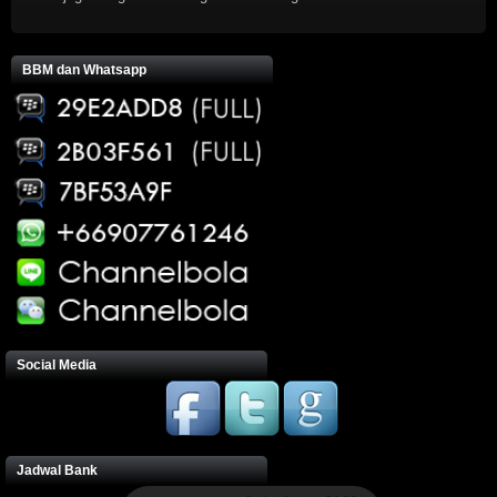
BBM dan Whatsapp
Social Media
Jadwal Bank