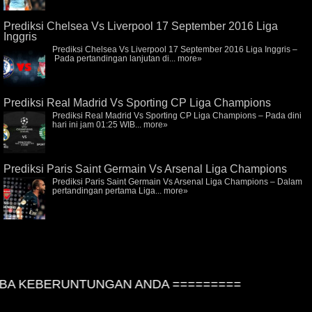
Prediksi Chelsea Vs Liverpool 17 September 2016 Liga
Inggris
Prediksi Chelsea Vs Liverpool 17 September 2016 Liga Inggris –
Pada pertandingan lanjutan di...
more»
Prediksi Real Madrid Vs Sporting CP Liga Champions
Prediksi Real Madrid Vs Sporting CP Liga Champions – Pada dini
hari ini jam 01:25 WIB...
more»
Prediksi Paris Saint Germain Vs Arsenal Liga Champions
Prediksi Paris Saint Germain Vs Arsenal Liga Champions – Dalam
pertandingan pertama Liga...
more»
A KEBERUNTUNGAN ANDA =========