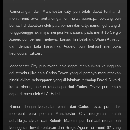
Kemenangan dari Manchester City pun telah dapat terlihat di
menit-menit awal pertandingan di mulai, beberapa peluang pun
berhasil di dapatkan oleh para pemain dari City, namun gol yang di
tunggu-tunggu akhirnya menjadi kenyataan, pada menit 15 Sergio
Aguero pun berhasil melewati barisan lini belakang Wigan Athletic,
dan dengan kaki kanannya Aguero pun berhasil membuka
keunggulan Citizen.
Manchester City pun nyaris saja dapat menjauhkan keunggulan
gol tersebut jika saja Carlos Tevez yang di percaya menuntaskan
pinalti akibat pelanggaran yang di lakukan terhadap David Silva di
kotak pinalti, namun tendangan dari Carlos Tevez pun masih
dapat di baca oleh Ali Al Habsi.
Namun dengan kegagalan pinalti dari Carlos Tevez pun tidak
membuat para pemain Manchester City menyerah, malah
sebaliknya skuad dari Roberto Mancini pun berhasil menambah
keunggulan lewat sontekan dari Sergio Aguero di menit 62 yang