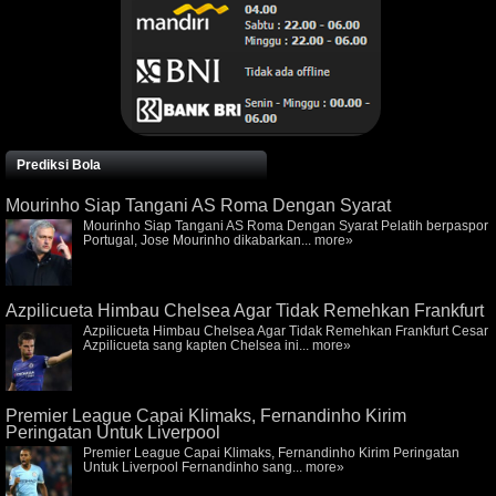
Prediksi Bola
Mourinho Siap Tangani AS Roma Dengan Syarat
Mourinho Siap Tangani AS Roma Dengan Syarat Pelatih berpaspor
Portugal, Jose Mourinho dikabarkan...
more»
Azpilicueta Himbau Chelsea Agar Tidak Remehkan Frankfurt
Azpilicueta Himbau Chelsea Agar Tidak Remehkan Frankfurt Cesar
Azpilicueta sang kapten Chelsea ini...
more»
Premier League Capai Klimaks, Fernandinho Kirim
Peringatan Untuk Liverpool
Premier League Capai Klimaks, Fernandinho Kirim Peringatan
Untuk Liverpool Fernandinho sang...
more»