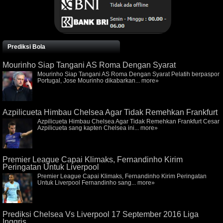
Prediksi Bola
Mourinho Siap Tangani AS Roma Dengan Syarat
Mourinho Siap Tangani AS Roma Dengan Syarat Pelatih berpaspor
Portugal, Jose Mourinho dikabarkan...
more»
Azpilicueta Himbau Chelsea Agar Tidak Remehkan Frankfurt
Azpilicueta Himbau Chelsea Agar Tidak Remehkan Frankfurt Cesar
Azpilicueta sang kapten Chelsea ini...
more»
Premier League Capai Klimaks, Fernandinho Kirim
Peringatan Untuk Liverpool
Premier League Capai Klimaks, Fernandinho Kirim Peringatan
Untuk Liverpool Fernandinho sang...
more»
Prediksi Chelsea Vs Liverpool 17 September 2016 Liga
Inggris