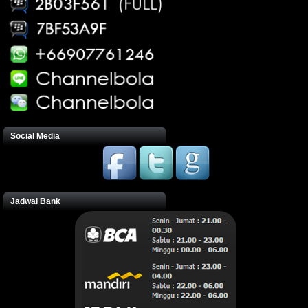
Social Media
Jadwal Bank