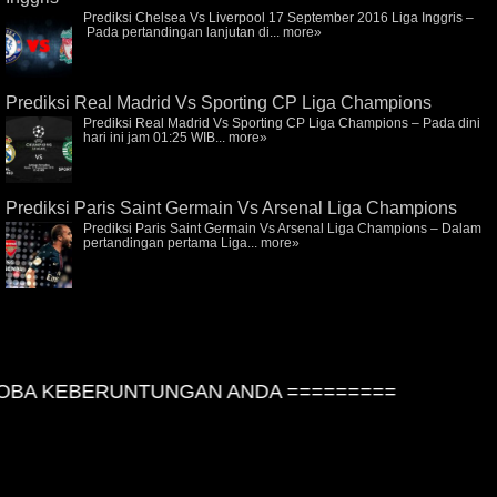
Prediksi Chelsea Vs Liverpool 17 September 2016 Liga Inggris –
Pada pertandingan lanjutan di...
more»
Prediksi Real Madrid Vs Sporting CP Liga Champions
Prediksi Real Madrid Vs Sporting CP Liga Champions – Pada dini
hari ini jam 01:25 WIB...
more»
Prediksi Paris Saint Germain Vs Arsenal Liga Champions
Prediksi Paris Saint Germain Vs Arsenal Liga Champions – Dalam
pertandingan pertama Liga...
more»
BA KEBERUNTUNGAN ANDA =========