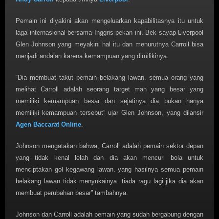
Pemain ini diyakini akan mengeluarkan kapabilitasnya itu untuk
laga internasional bersama Inggris pekan ini. Bek sayap Liverpool
Glen Johnson yang meyakini hal itu dan menurutnya Carroll bisa
menjadi andalan karena kemampuan yang dimilikinya.
“Dia membuat takut pemain belakang lawan. semua orang yang
melihat Carroll adalah seorang target man yang besar yang
memiliki kemampuan besar dan sejatinya dia bukan hanya
memiliki kemampuan tersebut” ujar Glen Johnson, yang dilansir
Agen Baccarat Online
.
Johnson mengatakan bahwa, Carroll adalah pemain sektor depan
yang tidak kenal lelah dan dia akan mencuri bola untuk
menciptakan gol kegawang lawan. yang hasilnya semua pemain
belakang lawan tidak menyukainya. tiada ragu lagi jika dia akan
membuat perubahan besar” tambahnya.
Johnson dan Carroll adalah pemain yang sudah bergabung dengan