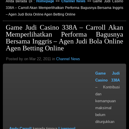
Anda Berada Di :
Homepage
>>
Channel News
>>
Game Judi Casino
338A – Carroll Akan Memperlihatkan Performa Bagusnya Bersama Inggris
– Agen Judi Bola Online Agen Betting Online
Game Judi Casino 338A – Carroll Akan
Memperlihatkan Performa Bagusnya
Bersama Inggris – Agen Judi Bola Online
Agen Betting Online
Posted by on Mar 22, 2011 in
Channel News
Game Judi
Casino 338A
– Kontribusi
dan
kemampuan
maksimal
belum
ditunjukkan
Andy Carroll
kepada timnya
Liverpool
.