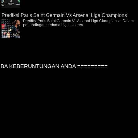
Prediksi Paris Saint Germain Vs Arsenal Liga Champions
Prediksi Paris Saint Germain Vs Arsenal Liga Champions – Dalam
pertandingan pertama Liga...
more»
A KEBERUNTUNGAN ANDA =========