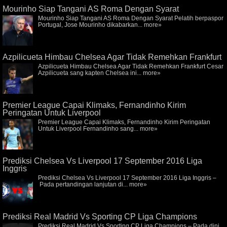
Mourinho Siap Tangani AS Roma Dengan Syarat
Mourinho Siap Tangani AS Roma Dengan Syarat Pelatih berpaspor
Portugal, Jose Mourinho dikabarkan...
more»
Azpilicueta Himbau Chelsea Agar Tidak Remehkan Frankfurt
Azpilicueta Himbau Chelsea Agar Tidak Remehkan Frankfurt Cesar
Azpilicueta sang kapten Chelsea ini...
more»
Premier League Capai Klimaks, Fernandinho Kirim
Peringatan Untuk Liverpool
Premier League Capai Klimaks, Fernandinho Kirim Peringatan
Untuk Liverpool Fernandinho sang...
more»
Prediksi Chelsea Vs Liverpool 17 September 2016 Liga
Inggris
Prediksi Chelsea Vs Liverpool 17 September 2016 Liga Inggris –
Pada pertandingan lanjutan di...
more»
Prediksi Real Madrid Vs Sporting CP Liga Champions
Prediksi Real Madrid Vs Sporting CP Liga Champions – Pada dini