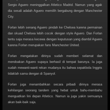
Sergio Aguero meninggalkan Atletico Madrid. Namun yang agak
dia sesali adalah Aguero memilih bergabung dengan Manchester
City.
Forlan lebih senang Aguero pindah ke Chelsea karena permainan
dan skuad Chelsea lebih cocok dengan style Aguero. Dan Forlan
tentu saja merasa kecewa dengan keputusan yang diambil Aguero
karena Forlan merupakan fans Manchester United.
Forlan mengatakan dirinya sudah memberi selamat dan
mendoakan Aguero supaya berhasil di tempat barunya. Ia juga
sudah mewanti-wanti rekan mudanya itu bahwa sepakbola Inggris
tidaklah sama dengan di Spanyol.
Forlan juga menambahkan secara pribadi dirinya merasa
kehilangan seorang tandem yang hebat untuk bahu-membahu
menguatkan lini depan Atletico. Namun ia juga yakin semuanya
akan baik-baik saja.