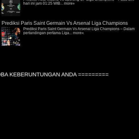
hari ini jam 01:25 WIB...
more»
Prediksi Paris Saint Germain Vs Arsenal Liga Champions
Prediksi Paris Saint Germain Vs Arsenal Liga Champions – Dalam
pertandingan pertama Liga...
more»
A KEBERUNTUNGAN ANDA =========