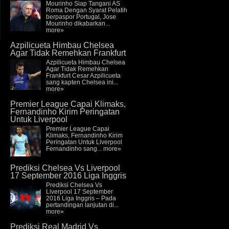
Mourinho Siap Tangani AS
Roma Dengan Syarat Pelatih
berpaspor Portugal, Jose
Mourinho dikabarkan...
more»
Azpilicueta Himbau Chelsea
Agar Tidak Remehkan Frankfurt
Azpilicueta Himbau Chelsea
Agar Tidak Remehkan
Frankfurt Cesar Azpilicueta
sang kapten Chelsea ini...
more»
Premier League Capai Klimaks,
Fernandinho Kirim Peringatan
Untuk Liverpool
Premier League Capai
Klimaks, Fernandinho Kirim
Peringatan Untuk Liverpool
Fernandinho sang...
more»
Prediksi Chelsea Vs Liverpool
17 September 2016 Liga Inggris
Prediksi Chelsea Vs
Liverpool 17 September
2016 Liga Inggris – Pada
pertandingan lanjutan di...
more»
Prediksi Real Madrid Vs