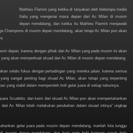
Mathieu Flamini yang ketika di tanyakan oleh beberapa media
Italia yang mengenai masa depan dari Ac Milan di musim
depan mendatang, dan ketika itu Mathieu Flamini menjawab
Liga Champions di musim depan mendatang, akan tetapi Ac Milan pun akan
a.
musim depan, karena dengan pihak dari Ac Milan yang pada musim ini akan
 yang akan memperkuat skuad dari Ac Milan di musim depan mendatang.
 akan selalu fokus dengan pertadingan yang mereka jalani. karena semua
 yang sangat penting bagi skuad Ac Milan, akan tetapi yang terpenting
si yang stabil dalam memperoleh trofi gelar juara di setiap tahunnya.
r juara Scudetto, dan kami dari skuad Ac Milan pun akan mempertahankan
al dari Ac Milan telah melakukan perubahan dalam skuad intinya” ungkap
hankan gelar juara pada musim depan mendatang, marilah kita tunggu
 di musim depan mendatang, dan bagi anda hobi bermain sepak bola