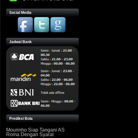
Social Media
Jadwal Bank
Prediksi Bola
Mourinho Siap Tangani AS
Roma Dengan Syarat