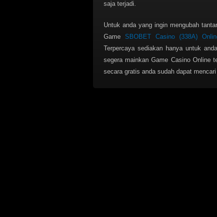
saja terjadi.
Untuk anda yang ingin mengubah tant
Game
SBOBET Casino (338A) Onlin
Terpercaya sediakan hanya untuk anda
segera mainkan Game Casino Online te
secara gratis anda sudah dapat mencari