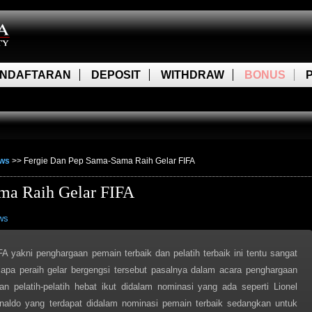
NDAFTARAN
DEPOSIT
WITHDRAW
BONUS
ews
>>
Fergie Dan Pep Sama-Sama Raih Gelar FIFA
ma Raih Gelar FIFA
ws
 yakni penghargaan pemain terbaik dan pelatih terbaik ini tentu sangat
iapa peraih gelar bergengsi tersebut pasalnya dalam acara penghargaan
 pelatih-pelatih hebat ikut didalam nominasi yang ada seperti Lionel
onaldo yang terdapat didalam nominasi pemain terbaik sedangkan untuk