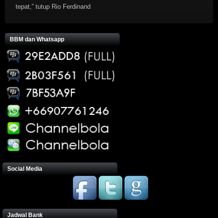
tepat,” tutup Rio Ferdinand
BBM dan Whatsapp
Social Media
Jadwal Bank