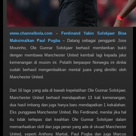
www.channelbola.com – Ferdinand Yakin Solskjaer Bisa
Maksimalkan Paul Pogba –
Datang sebagai pengganti Jose
Mourinho, Ole Gunnar Solskjaer berhasil memberikan bukti
dengan membawa Manchester United kembali lagi kepada jalur
kemenangan di musim ini. Pelatih berpaspor Norwegia ini dinilai
sudah berhasil mengembalikan mental juara yang dimiliki oleh
Manchester United.
Dari 16 laga yang ada di bawah kepelatihan Ole Gunnar Solskjaer,
Manchester United berhasil mendapatkan 13 kali kemenangan,
dua hasil imbang dan juga hanya baru mendapatkan 1 kekalahan.
Eks punggawa Manchester United, Rio Ferdinand, menilai jika hal
itu tidak terlepas dari keahlian Ole Gunnar Solskjaer dalam
memanfaatkan skill dan juga peran yang ada di skuad Manchester
United, seperti Anthony Martial, Paul Pogba dan juga Marcus