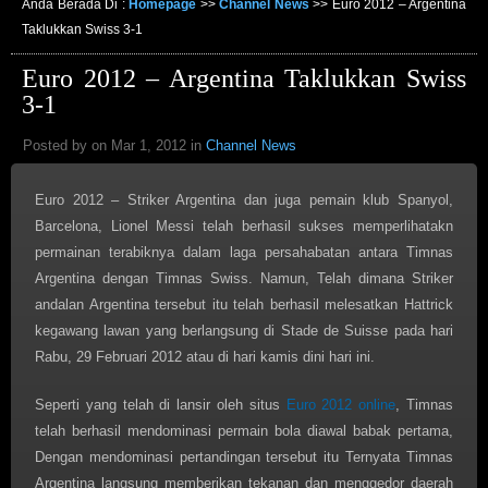
Anda Berada Di :
Homepage
>>
Channel News
>>
Euro 2012 – Argentina
Taklukkan Swiss 3-1
Euro 2012 – Argentina Taklukkan Swiss
3-1
Posted by on Mar 1, 2012 in
Channel News
Euro 2012 – Striker Argentina dan juga pemain klub Spanyol,
Barcelona, Lionel Messi telah berhasil sukses memperlihatakn
permainan terabiknya dalam laga persahabatan antara Timnas
Argentina dengan Timnas Swiss. Namun, Telah dimana Striker
andalan Argentina tersebut itu telah berhasil melesatkan Hattrick
kegawang lawan yang berlangsung di Stade de Suisse pada hari
Rabu, 29 Februari 2012 atau di hari kamis dini hari ini.
Seperti yang telah di lansir oleh situs
Euro 2012 online
, Timnas
telah berhasil mendominasi permain bola diawal babak pertama,
Dengan mendominasi pertandingan tersebut itu Ternyata Timnas
Argentina langsung memberikan tekanan dan menggedor daerah