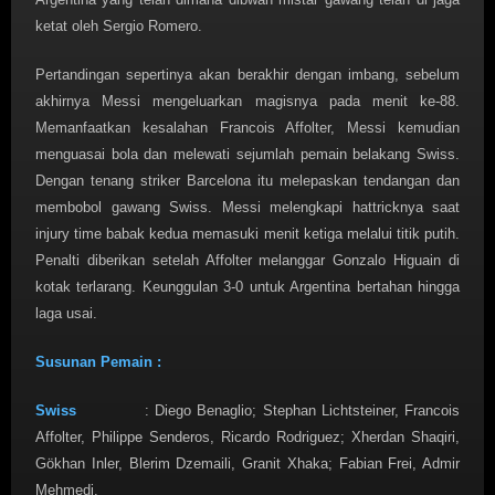
ketat oleh Sergio Romero.
Pertandingan sepertinya akan berakhir dengan imbang, sebelum
akhirnya Messi mengeluarkan magisnya pada menit ke-88.
Memanfaatkan kesalahan Francois Affolter, Messi kemudian
menguasai bola dan melewati sejumlah pemain belakang Swiss.
Dengan tenang striker Barcelona itu melepaskan tendangan dan
membobol gawang Swiss. Messi melengkapi hattricknya saat
injury time babak kedua memasuki menit ketiga melalui titik putih.
Penalti diberikan setelah Affolter melanggar Gonzalo Higuain di
kotak terlarang. Keunggulan 3-0 untuk Argentina bertahan hingga
laga usai.
Susunan Pemain :
Swiss
: Diego Benaglio; Stephan Lichtsteiner, Francois
Affolter, Philippe Senderos, Ricardo Rodriguez; Xherdan Shaqiri,
Gökhan Inler, Blerim Dzemaili, Granit Xhaka; Fabian Frei, Admir
Mehmedi.