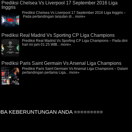
Prediksi Chelsea Vs Liverpool 17 September 2016 Liga
Inggris
Prediksi Chelsea Vs Liverpool 17 September 2016 Liga Inggris –
Pada pertandingan lanjutan di...
more»
Prediksi Real Madrid Vs Sporting CP Liga Champions
Prediksi Real Madrid Vs Sporting CP Liga Champions – Pada dini
hari ini jam 01:25 WIB...
more»
Prediksi Paris Saint Germain Vs Arsenal Liga Champions
Prediksi Paris Saint Germain Vs Arsenal Liga Champions – Dalam
pertandingan pertama Liga...
more»
A KEBERUNTUNGAN ANDA =========