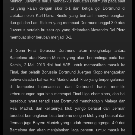
Munich, Juventus harus mengakkui kekuatan Dortmund pada saat
itu yang kalah dengan skor 3-1 dan ketiga gol Dortmund di
ciptakan oleh Karl-Heinz Riedle yang berhasil menyumbangkan
dua gol dan Lars Ricken yang membuat Dortmund unggul 3-0 atas
Juventus setelah itu satu gol yang diciptakan Alexandro Del Piero
membuat skor berubah menjadi 3-1.
di Semi Final Borussia Dortmund akan menghadapi antara
Barcelona atau Bayern Munich yang akan bertandinga pada hari
Kamis, 2 Mei 2013 dini hari WIB untuk memastikan masuk ke
Final, dan pelatih Borussia Dortmund Juergen Klopp mengatakan
bahwa disadari bahwa Ral Madrid aalah klub yang berpengalaman
di kompetisi Internasional dan Dortmund harus memiliki
keberuntungan agar bisa mencapai Final Liga champions, dan hal
tersebbut nyata terjadi saat Dortmund menghadapin Malaga dan
Real Madrid, dan kelitannya klub yangb berasal dari Jerman
tersebut kemungkinan bisa bertemu dengan klub yang berasal dari
Jerman juga Bayern Munich yang sudah menang agregat 4-0 dari
Barcelona dan akan menjalankan laga penentu untuk masuk ke