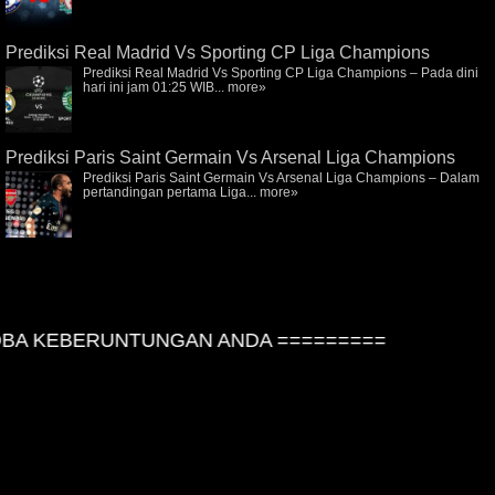
Prediksi Real Madrid Vs Sporting CP Liga Champions
Prediksi Real Madrid Vs Sporting CP Liga Champions – Pada dini
hari ini jam 01:25 WIB...
more»
Prediksi Paris Saint Germain Vs Arsenal Liga Champions
Prediksi Paris Saint Germain Vs Arsenal Liga Champions – Dalam
pertandingan pertama Liga...
more»
A KEBERUNTUNGAN ANDA =========