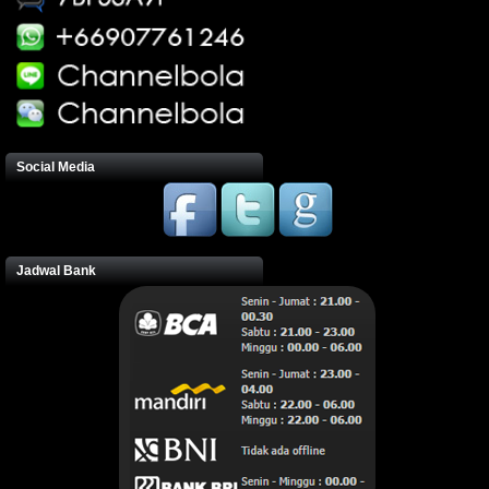
Social Media
Jadwal Bank