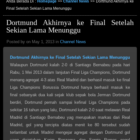
Anda Berada Di :
Homepage
>>
Channel News
>>
Dortmund Akhirnya ke
Final Setelah Sekian Lama Menunggu
Dortmund Akhirnya ke Final Setelah
Sekian Lama Menunggu
Posted by on May 1, 2013 in
Channel News
Dortmund Akhirnya ke Final Setelah Sekian Lama Menunggu
Walaupun Dortmund kalah 2-0 di Santiago Bernabeu pada hari
Rabu, 1 Mei 2013 dalam lanjutan Final Liga Champions, Dortmund
menang agregat 4-3 atas Real Madrid dan berhasil masuk ke final
Liga Champions Borussia Dortmund hanya berhasil masuk ke
final sebanyak dua kali sejak klub sepak bola Jerman Dortmund
berdiri, Dortmund pernah sampai kefinal Liga Champions pada
sekitar 16 tahun yang lalu, Dortmund kalah 2-0 saat melawan Real
Madrid di Santiago Bernabeu yag merupakan markas dari Real
Madrid, gol yang tercipta diatas menit ke 80 tersebut sudah
terlambat untuk Madrid mengejar agregat dengan Dortmund gol
yang diciptakan Karim Benzema dan Sergio Ramos gagal