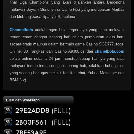
final Liga Champions yang akan dijalankan antara Barcelona
melawan Bayern Munchen di Camp Nou yang merupakan Markas
dari klub raqksasa Spanyol Barcelona.
Channelbola
adalah agen bola terpercaya yang siap melayani
teman-teman dengan senang hati dalam pembuatan akun baru
secara gratis maupun dalam bermain game Casino SGD777, togel
Online, 88 Tangkas dan Casino A9388.cs dari
chanelbola.com
selalu online selama 24 jam nonstop setiap harinya yang siap
melayani teman-teman dengan senang hati, silahkan hubungi cs
yang sedang bertugas melalui fasilitas chat, Yahoo Messeger dan
BBM.(kv)
BBM dan Whatsapp