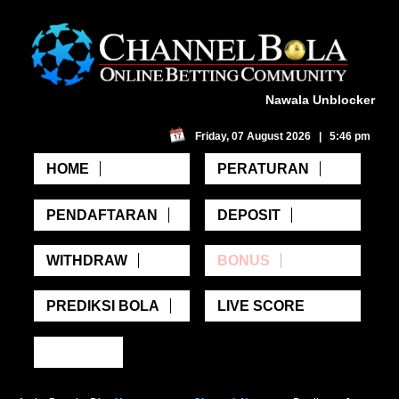
Nawala Unblocker
Friday, 07 August 2026 | 5:46 pm
HOME
PERATURAN
PENDAFTARAN
DEPOSIT
WITHDRAW
BONUS
PREDIKSI BOLA
LIVE SCORE