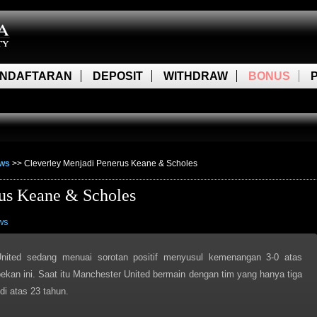
NDAFTARAN
DEPOSIT
WITHDRAW
BONUS
ews
>>
Cleverley Menjadi Penerus Keane & Scholes
us Keane & Scholes
ws
nited sedang menuai sorotan positif menyusul kemenangan 3-0 atas
pekan ini. Saat itu Manchester United bermain dengan tim yang hanya tiga
di atas 23 tahun.