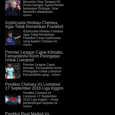
Mourinho Siap Tangani AS
Roma Dengan Syarat Pelatih
berpaspor Portugal, Jose
Mourinho dikabarkan...
more»
Azpilicueta Himbau Chelsea
Agar Tidak Remehkan Frankfurt
Azpilicueta Himbau Chelsea
Agar Tidak Remehkan
Frankfurt Cesar Azpilicueta
sang kapten Chelsea ini...
more»
Premier League Capai Klimaks,
Fernandinho Kirim Peringatan
Untuk Liverpool
Premier League Capai
Klimaks, Fernandinho Kirim
Peringatan Untuk Liverpool
Fernandinho sang...
more»
Prediksi Chelsea Vs Liverpool
17 September 2016 Liga Inggris
Prediksi Chelsea Vs
Liverpool 17 September
2016 Liga Inggris – Pada
pertandingan lanjutan di...
more»
Prediksi Real Madrid Vs