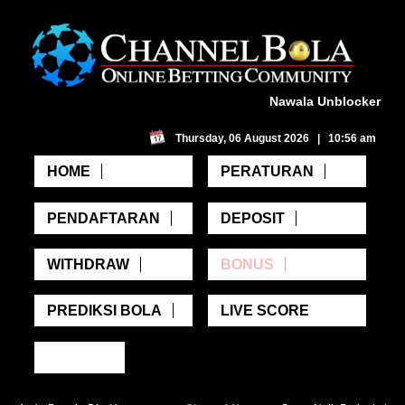
Nawala Unblocker
Thursday, 06 August 2026 | 10:56 am
HOME
PERATURAN
PENDAFTARAN
DEPOSIT
WITHDRAW
BONUS
PREDIKSI BOLA
LIVE SCORE