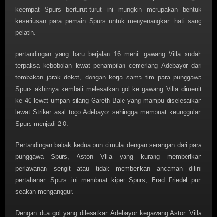
keempat Spurs berturut-turut ini mungkin merupakan bentuk
keseriusan para pemain Spurs untuk menyenangkan hati sang
pelatih.
pertandingan yang baru berjalan 16 menit gawang Villa sudah
terpaksa kebobolan lewat penampilan cemerlang Adebayor dari
tembakan jarak dekat, dengan kerja sama tim para punggawa
Spurs akhirnya kembali melesatkan gol ke gawang Villa dimenit
ke 40 lewat umpan silang Gareth Bale yang mampu diselesaikan
lewat Striker asal togo Adebayor sehingga membuat keunggulan
Spurs menjadi 2-0.
Pertandingan babak kedua pun dimulai dengan serangan dari para
punggawa Spurs, Aston Villa yang kurang memberikan
perlawanan sengit atau tidak memberikan ancaman dilini
pertahanan Spurs ini membuat kiper Spurs, Brad Friedel pun
seakan menganggur.
Dengan dua gol yang dilesatkan Adebayor kegawang Aston Villa