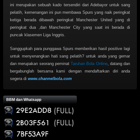
ini merupakan sebuah kado tersendiri dari Adebayor untuk sang
pelatih, kemenangan ini pun membawa Spurs yang naik peringkat
ketiga berada dibawah peringkat Manchester United yang di
peringkat dua ,dan Manchester City yang saat ini berada di
puncak klasemen Liga Inggris.
Sanggupkah para punggawa Spurs memberikan hasil positive lagi
untuk menyenangkan hati sang pelatih? untuk anda yang gemar
dan merupakan seorang peminat
Taruhan Bola Online
, datang dan
bergabunglah bersama kami dengan mendaftarkan diri anda
segera di
www.channelbola.com
BBM dan Whatsapp