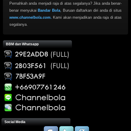
Pernahkah anda menjadi raja di atas segalanya? Jika anda benar-
benar menyukai
Bandar Bola
, Buruan daftarkan diri anda di situs
www.channelbola.com.
Kami akan menjadikan anda raja di atas
segalanya.
BBM dan Whatsapp
Social Media