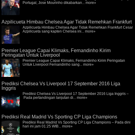
Portugal, Jose Mourinho dikabarkan...
more»
Azpilicueta Himbau Chelsea Agar Tidak Remehkan Frankfurt
Azpilicueta Himbau Chelsea Agar Tidak Remehkan Frankfurt Cesar
Azpilicueta sang kapten Chelsea ini...
more»
Premier League Capai Klimaks, Fernandinho Kirim
Peringatan Untuk Liverpool
Premier League Capai Klimaks, Fernandinho Kirim Peringatan
Untuk Liverpool Fernandinho sang...
more»
Prediksi Chelsea Vs Liverpool 17 September 2016 Liga
Inggris
Prediksi Chelsea Vs Liverpool 17 September 2016 Liga Inggris –
Pada pertandingan lanjutan di...
more»
Prediksi Real Madrid Vs Sporting CP Liga Champions
Prediksi Real Madrid Vs Sporting CP Liga Champions – Pada dini
hari ini jam 01:25 WIB...
more»