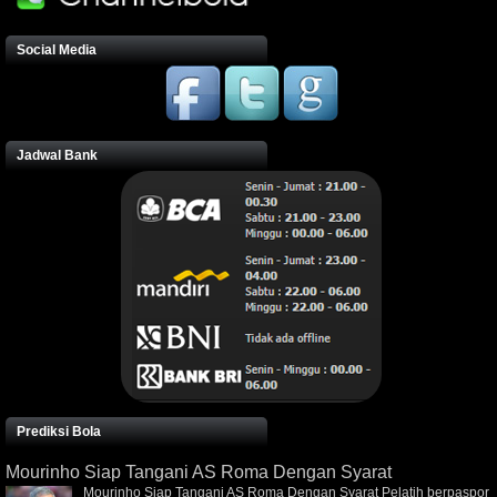
Social Media
Jadwal Bank
Prediksi Bola
Mourinho Siap Tangani AS Roma Dengan Syarat
Mourinho Siap Tangani AS Roma Dengan Syarat Pelatih berpaspor