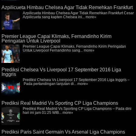
Azpilicueta Himbau Chelsea Agar Tidak Remehkan Frankfurt
Azpilicueta Himbau Chelsea Agar Tidak Remehkan Frankfurt Cesar
Azpilicueta sang kapten Chelsea ini...
more»
Premier League Capai Klimaks, Fernandinho Kirim
Peringatan Untuk Liverpool
Premier League Capai Klimaks, Fernandinho Kirim Peringatan
Untuk Liverpool Fernandinho sang...
more»
Prediksi Chelsea Vs Liverpool 17 September 2016 Liga
Inggris
Prediksi Chelsea Vs Liverpool 17 September 2016 Liga Inggris –
Pada pertandingan lanjutan di...
more»
Prediksi Real Madrid Vs Sporting CP Liga Champions
Prediksi Real Madrid Vs Sporting CP Liga Champions – Pada dini
hari ini jam 01:25 WIB...
more»
Prediksi Paris Saint Germain Vs Arsenal Liga Champions