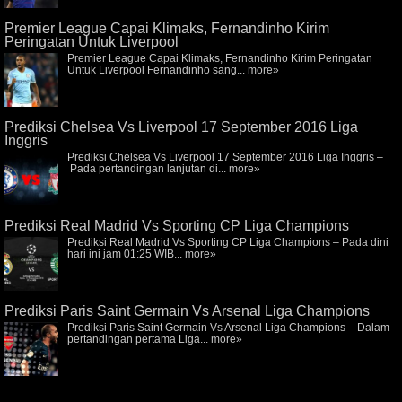
Premier League Capai Klimaks, Fernandinho Kirim
Peringatan Untuk Liverpool
Premier League Capai Klimaks, Fernandinho Kirim Peringatan
Untuk Liverpool Fernandinho sang...
more»
Prediksi Chelsea Vs Liverpool 17 September 2016 Liga
Inggris
Prediksi Chelsea Vs Liverpool 17 September 2016 Liga Inggris –
Pada pertandingan lanjutan di...
more»
Prediksi Real Madrid Vs Sporting CP Liga Champions
Prediksi Real Madrid Vs Sporting CP Liga Champions – Pada dini
hari ini jam 01:25 WIB...
more»
Prediksi Paris Saint Germain Vs Arsenal Liga Champions
Prediksi Paris Saint Germain Vs Arsenal Liga Champions – Dalam
pertandingan pertama Liga...
more»