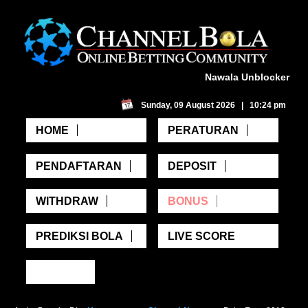
Nawala Unblocker
Sunday, 09 August 2026 | 10:24 pm
HOME
PERATURAN
PENDAFTARAN
DEPOSIT
WITHDRAW
BONUS
PREDIKSI BOLA
LIVE SCORE