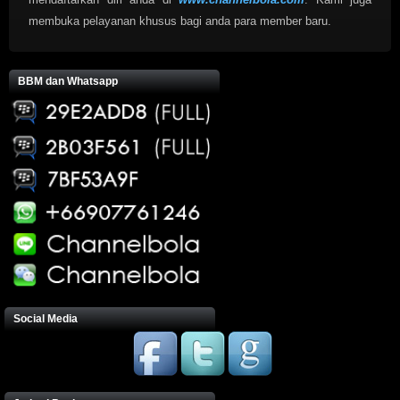
membuka pelayanan khusus bagi anda para member baru.
BBM dan Whatsapp
Social Media