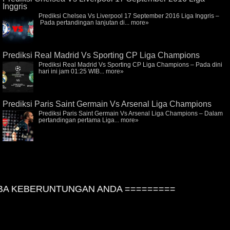
Inggris
Prediksi Chelsea Vs Liverpool 17 September 2016 Liga Inggris –
Pada pertandingan lanjutan di...
more»
Prediksi Real Madrid Vs Sporting CP Liga Champions
Prediksi Real Madrid Vs Sporting CP Liga Champions – Pada dini
hari ini jam 01:25 WIB...
more»
Prediksi Paris Saint Germain Vs Arsenal Liga Champions
Prediksi Paris Saint Germain Vs Arsenal Liga Champions – Dalam
pertandingan pertama Liga...
more»
 KEBERUNTUNGAN ANDA =========