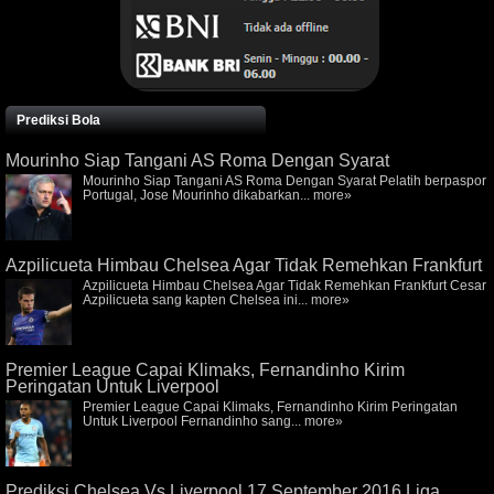
Prediksi Bola
Mourinho Siap Tangani AS Roma Dengan Syarat
Mourinho Siap Tangani AS Roma Dengan Syarat Pelatih berpaspor
Portugal, Jose Mourinho dikabarkan...
more»
Azpilicueta Himbau Chelsea Agar Tidak Remehkan Frankfurt
Azpilicueta Himbau Chelsea Agar Tidak Remehkan Frankfurt Cesar
Azpilicueta sang kapten Chelsea ini...
more»
Premier League Capai Klimaks, Fernandinho Kirim
Peringatan Untuk Liverpool
Premier League Capai Klimaks, Fernandinho Kirim Peringatan
Untuk Liverpool Fernandinho sang...
more»
Prediksi Chelsea Vs Liverpool 17 September 2016 Liga