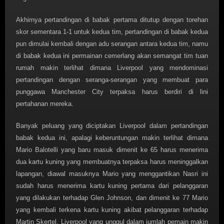
Akhirnya pertandingan di babak pertama ditutup dengan torehan
skor sementara 1-1 untuk kedua tim, pertandingan di babak kedua
pun dimulai kembali dengan adu serangan antara kedua tim, namu
di babak kedua ini permainan cemerlang akan semangat tim tuan
rumah makin terlihat dimana Liverpool yang mendominasi
pertandingan dengan seranga-serangan yang membuat para
punggawa Manchester City terpaksa harus berdiri di lini
pertahanan mereka.
Banyak peluang yang diciptakan Liverpool dalam pertandingan
babak kedua ini, apalagi keberuntungan makin terlihat dimana
Mario Balotelli yang baru masuk dimenit ke 65 harus menerima
dua kartu kuning yang membuatnya terpaksa harus meninggalkan
lapangan, diawal masuknya Mario yang menggantikan Nasri ini
sudah harus menerima kartu kuning pertama dari pelanggaran
yang dilakukan terhadap Glen Johnson, dan dimenit ke 77 Mario
yang kembali terkena kartu kuning akibat pelanggaran terhadap
Martin Skertel, Liverpool yang unggul dalam jumlah pemain makin