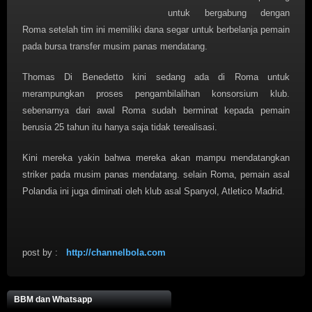
untuk bergabung dengan
Roma setelah tim ini memiliki dana segar untuk berbelanja pemain
pada bursa transfer musim panas mendatang.
Thomas Di Benedetto kini sedang ada di Roma untuk
merampungkan proses pengambilalihan konsorsium klub.
sebenarnya dari awal Roma sudah berminat kepada pemain
berusia 25 tahun itu hanya saja tidak terealisasi.
Kini mereka yakin bahwa mereka akan mampu mendatangkan
striker pada musim panas mendatang. selain Roma, pemain asal
Polandia ini juga diminati oleh klub asal Spanyol, Atletico Madrid.
post by :
http://channelbola.com
BBM dan Whatsapp