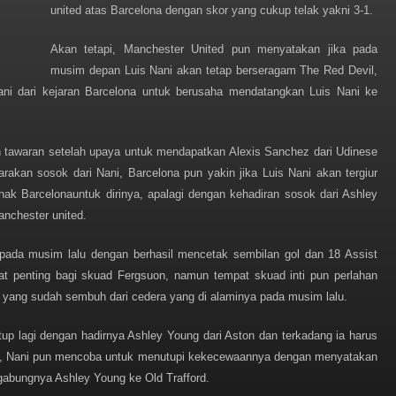
united atas Barcelona dengan skor yang cukup telak yakni 3-1.
Akan tetapi, Manchester United pun menyatakan jika pada
musim depan Luis Nani akan tetap berseragam The Red Devil,
ni dari kejaran Barcelona untuk berusaha mendatangkan Luis Nani ke
 tawaran setelah upaya untuk mendapatkan Alexis Sanchez dari Udinese
rakan sosok dari Nani, Barcelona pun yakin jika Luis Nani akan tergiur
hak Barcelonauntuk dirinya, apalagi dengan kehadiran sosok dari Ashley
nchester united.
pada musim lalu dengan berhasil mencetak sembilan gol dan 18 Assist
at penting bagi skuad Fergsuon, namun tempat skuad inti pun perlahan
a yang sudah sembuh dari cedera yang di alaminya pada musim lalu.
utup lagi dengan hadirnya Ashley Young dari Aston dan terkadang ia harus
ung, Nani pun mencoba untuk menutupi kekecewaannya dengan menyatakan
gabungnya Ashley Young ke Old Trafford.