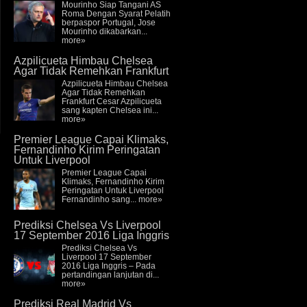
Mourinho Siap Tangani AS
Roma Dengan Syarat Pelatih
berpaspor Portugal, Jose
Mourinho dikabarkan...
more»
Azpilicueta Himbau Chelsea
Agar Tidak Remehkan Frankfurt
Azpilicueta Himbau Chelsea
Agar Tidak Remehkan
Frankfurt Cesar Azpilicueta
sang kapten Chelsea ini...
more»
Premier League Capai Klimaks,
Fernandinho Kirim Peringatan
Untuk Liverpool
Premier League Capai
Klimaks, Fernandinho Kirim
Peringatan Untuk Liverpool
Fernandinho sang...
more»
Prediksi Chelsea Vs Liverpool
17 September 2016 Liga Inggris
Prediksi Chelsea Vs
Liverpool 17 September
2016 Liga Inggris – Pada
pertandingan lanjutan di...
more»
Prediksi Real Madrid Vs