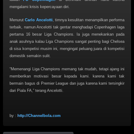
mengalami krisis kepercayaan diri.
Menurut
Carlo Ancelotti
, timnya kesulitan menampilkan performa
terbaik, namun Ancelotti tak gentar menghadapi Copenhagen laga
pertama 16 besar Liga Champions. Ia juga menekankan pada
anak asuhnya kalau Liga Champions sangat penting bagi Chelsea
di sisa kompetisi musim ini, mengingat peluang juara di kompetisi
domestik semakin sulit.
“Memenangi Liga Champions memang tak mudah, tetapi ajang ini
memberikan motivasi besar kepada kami. karena kami tak
bermain bagus di Premier League dan juga karena kami tersingkir
dari Piala FA,” terang Ancelotti.
by :
http://Channelbola.com