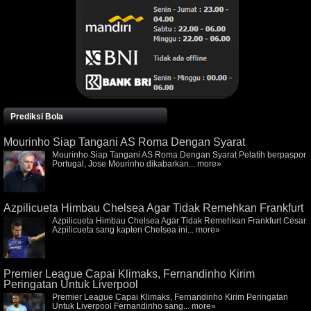
Prediksi Bola
Mourinho Siap Tangani AS Roma Dengan Syarat
Mourinho Siap Tangani AS Roma Dengan Syarat Pelatih berpaspor
Portugal, Jose Mourinho dikabarkan...
more»
Azpilicueta Himbau Chelsea Agar Tidak Remehkan Frankfurt
Azpilicueta Himbau Chelsea Agar Tidak Remehkan Frankfurt Cesar
Azpilicueta sang kapten Chelsea ini...
more»
Premier League Capai Klimaks, Fernandinho Kirim
Peringatan Untuk Liverpool
Premier League Capai Klimaks, Fernandinho Kirim Peringatan
Untuk Liverpool Fernandinho sang...
more»