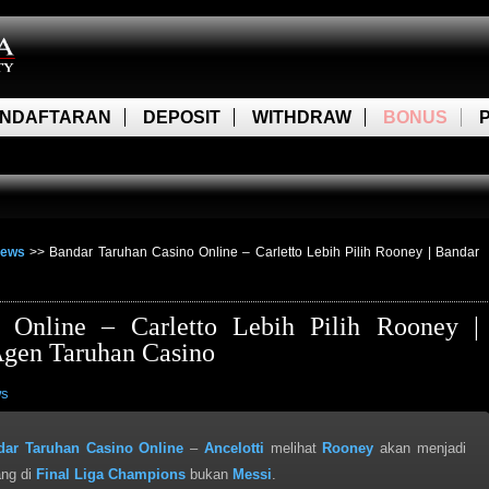
NDAFTARAN
DEPOSIT
WITHDRAW
BONUS
News
>>
Bandar Taruhan Casino Online – Carletto Lebih Pilih Rooney | Bandar
 Online – Carletto Lebih Pilih Rooney |
Agen Taruhan Casino
ws
dar Taruhan Casino Online
–
Ancelotti
melihat
Rooney
akan menjadi
ang di
Final Liga Champions
bukan
Messi
.