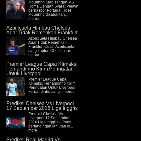
Mourinho Siap Tangani AS
Roma Dengan Syarat Pelatih
berpaspor Portugal, Jose
Mourinho dikabarkan...
more»
Azpilicueta Himbau Chelsea
Agar Tidak Remehkan Frankfurt
Azpilicueta Himbau Chelsea
Agar Tidak Remehkan
Frankfurt Cesar Azpilicueta
sang kapten Chelsea ini...
more»
Premier League Capai Klimaks,
Fernandinho Kirim Peringatan
Untuk Liverpool
Premier League Capai
Klimaks, Fernandinho Kirim
Peringatan Untuk Liverpool
Fernandinho sang...
more»
Prediksi Chelsea Vs Liverpool
17 September 2016 Liga Inggris
Prediksi Chelsea Vs
Liverpool 17 September
2016 Liga Inggris – Pada
pertandingan lanjutan di...
more»
Prediksi Real Madrid Vs