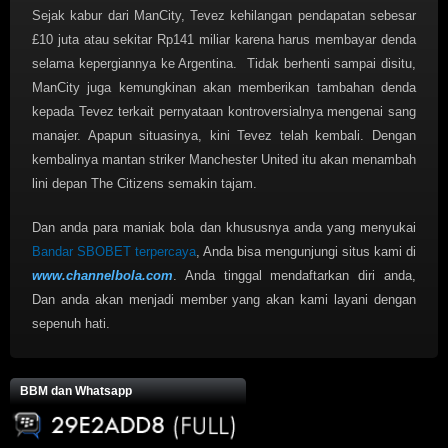
Sejak kabur dari ManCity, Tevez kehilangan pendapatan sebesar
£10 juta atau sekitar Rp141 miliar karena harus membayar denda
selama kepergiannya ke Argentina. Tidak berhenti sampai disitu,
ManCity juga kemungkinan akan memberikan tambahan denda
kepada Tevez terkait pernyataan kontroversialnya mengenai sang
manajer. Apapun situasinya, kini Tevez telah kembali. Dengan
kembalinya mantan striker Manchester United itu akan menambah
lini depan The Citizens semakin tajam.
Dan anda para maniak bola dan khususnya anda yang menyukai
Bandar SBOBET terpercaya
, Anda bisa mengunjungi situs kami di
www.channelbola.com
. Anda tinggal mendaftarkan diri anda,
Dan anda akan menjadi member yang akan kami layani dengan
sepenuh hati.
BBM dan Whatsapp