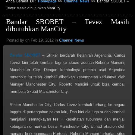
Anda Berada Di :
Homepage
>>
Channel News
>>
Bandar SBOBET –
Tevez Masih dibutuhkan ManCity
Bandar SBOBET – Tevez Masih
dibutuhkan ManCity
Posted by on Feb 19, 2012 in
Channel News
Bandar SBOBET
– Striker berdarah kelahiran Argentina, Carlos
Tevez kini telah kembali lagi ke skuad asuhan Roberto Mancini,
Manchester City. Dengan kembalinya pemain asal Argentina
tersenbut itu telah kembali diberikan kesempatan keduanya oleh
Manajer Manchester City, Roberto Mancini untuk bisa kembali
membela Skuad Manchester City.
Striker Manchester City, Carlos Tevez kembali terbang ke negara
Inggris di pertengahan pekan lalu, Dan kini dia juga sudah kembali
menjalani sernagkayan tes = kesehatan tubuhnya dan menjali
kebugaran di markas besar Manchester City, Etihad Stadion oleh
manajer berkebangsaan Portugal, Roberto Mancini terhadap situs