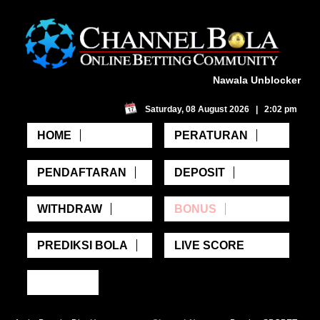
Nawala Unblocker
Saturday, 08 August 2026 | 2:02 pm
HOME
PERATURAN
PENDAFTARAN
DEPOSIT
WITHDRAW
BONUS
PREDIKSI BOLA
LIVE SCORE