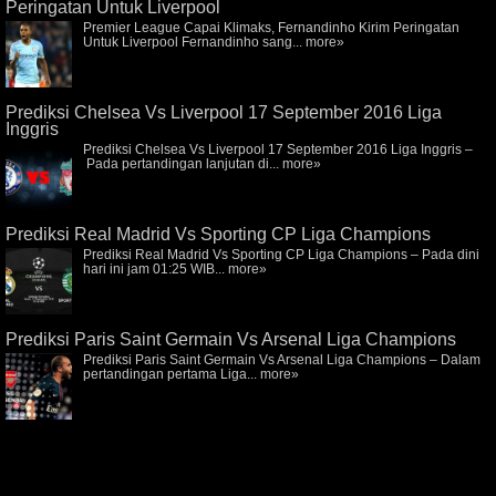
Peringatan Untuk Liverpool
Premier League Capai Klimaks, Fernandinho Kirim Peringatan
Untuk Liverpool Fernandinho sang...
more»
Prediksi Chelsea Vs Liverpool 17 September 2016 Liga
Inggris
Prediksi Chelsea Vs Liverpool 17 September 2016 Liga Inggris –
Pada pertandingan lanjutan di...
more»
Prediksi Real Madrid Vs Sporting CP Liga Champions
Prediksi Real Madrid Vs Sporting CP Liga Champions – Pada dini
hari ini jam 01:25 WIB...
more»
Prediksi Paris Saint Germain Vs Arsenal Liga Champions
Prediksi Paris Saint Germain Vs Arsenal Liga Champions – Dalam
pertandingan pertama Liga...
more»