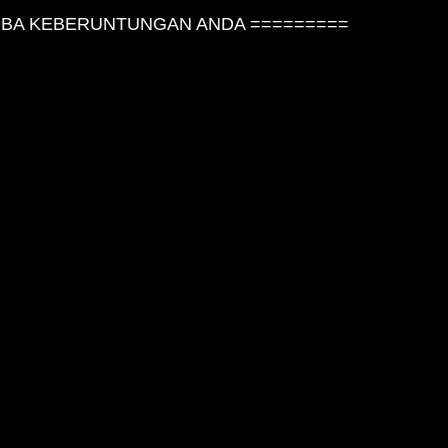
A KEBERUNTUNGAN ANDA =========