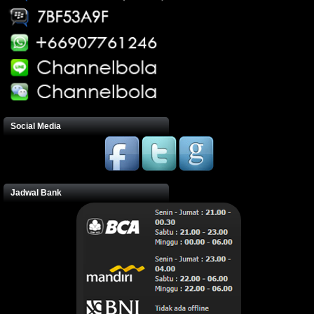
Social Media
Jadwal Bank