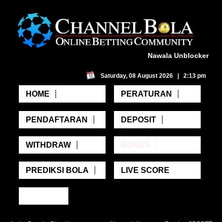
Nawala Unblocker
Saturday, 08 August 2026 | 2:13 pm
HOME
PERATURAN
PENDAFTARAN
DEPOSIT
WITHDRAW
BONUS
PREDIKSI BOLA
LIVE SCORE