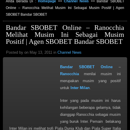
Anda Berada Di :
Homepage
>>
Channel News
>>
Bandar SBOBET
Online – Ranocchia Melihat Musim Ini Sebagai Musim Positif | Agen
SBOBET Bandar SBOBET
Bandar SBOBET Online – Ranocchia
Melihat Musim Ini Sebagai Musim
Positif | Agen SBOBET Bandar SBOBET
Posted by on May 13, 2011 in
Channel News
Bandar SBOBET Online
–
Ranocchia
menilai musim ini
merupakan musim yang positif
untuk
Inter Milan
.
Inter yang pada musim ini harus
kehilangan beberapa gelarnya, tidak
dianggap Ranocchia sebagai musim
yang buruk Inter. Pemain belakang
Inter Milan ini melihat trofi Piala Dunia Klub dan Piala Super Italia