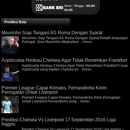
Prediksi Bola
Mourinho Siap Tangani AS Roma Dengan Syarat
Mourinho Siap Tangani AS Roma Dengan Syarat Pelatih berpaspor
Portugal, Jose Mourinho dikabarkan...
more»
Azpilicueta Himbau Chelsea Agar Tidak Remehkan Frankfurt
Azpilicueta Himbau Chelsea Agar Tidak Remehkan Frankfurt Cesar
Azpilicueta sang kapten Chelsea ini...
more»
Premier League Capai Klimaks, Fernandinho Kirim
Peringatan Untuk Liverpool
Premier League Capai Klimaks, Fernandinho Kirim Peringatan
Untuk Liverpool Fernandinho sang...
more»
Prediksi Chelsea Vs Liverpool 17 September 2016 Liga
Inggris
Prediksi Chelsea Vs Liverpool 17 September 2016 Liga Inggris –