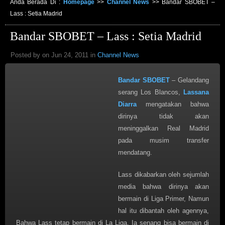
Anda Berada Di :
Homepage
>>
Channel News
>>
Bandar SBOBET –
Lass : Setia Madrid
Bandar SBOBET – Lass : Setia Madrid
Posted by on Jun 24, 2011 in
Channel News
Bandar SBOBET
– Gelandang
serang Los Blancos,
Lassana
Diarra
mengatakan bahwa
dirinya tidak akan
meninggalkan Real Madrid
pada musim transfer
mendatang.
Lass dikabarkan oleh sejumlah
media bahwa dirinya akan
bermain di Liga Primer, Namun
hal itu dibantah oleh agennya,
Bahwa Lass tetap bermain di La Liga, Ia senang bisa bermain di