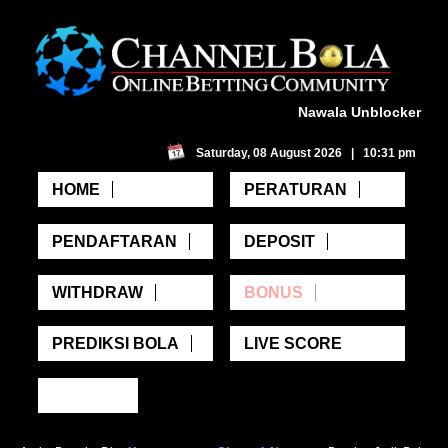
Nawala Unblocker
Saturday, 08 August 2026 | 10:31 pm
HOME
PERATURAN
PENDAFTARAN
DEPOSIT
WITHDRAW
BONUS
PREDIKSI BOLA
LIVE SCORE