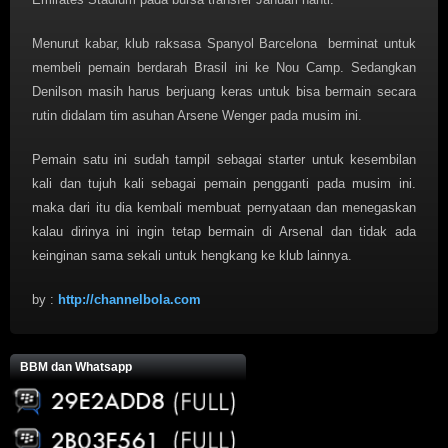
Menurut kabar, klub raksasa Spanyol Barcelona berminat untuk
membeli pemain berdarah Brasil ini ke Nou Camp. Sedangkan
Denilson masih harus berjuang keras untuk bisa bermain secara
rutin didalam tim asuhan Arsene Wenger pada musim ini.
Pemain satu ini sudah tampil sebagai starter untuk kesembilan
kali dan tujuh kali sebagai pemain pengganti pada musim ini.
maka dari itu dia kembali membuat pernyataan dan menegaskan
kalau dirinya ini ingin tetap bermain di Arsenal dan tidak ada
keinginan sama sekali untuk hengkang ke klub lainnya.
by :
http://channelbola.com
BBM dan Whatsapp