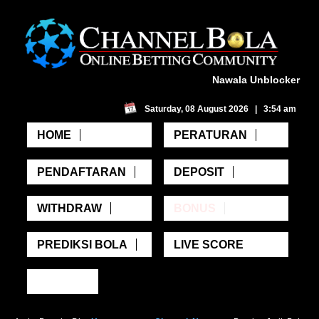
Nawala Unblocker
Saturday, 08 August 2026 | 3:54 am
HOME
PERATURAN
PENDAFTARAN
DEPOSIT
WITHDRAW
BONUS
PREDIKSI BOLA
LIVE SCORE