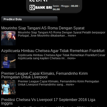
Prediksi Bola
Mourinho Siap Tangani AS Roma Dengan Syarat
Mourinho Siap Tangani AS Roma Dengan Syarat Pelatih berpaspor
Portugal, Jose Mourinho dikabarkan...
more»
Azpilicueta Himbau Chelsea Agar Tidak Remehkan Frankfurt
Azpilicueta Himbau Chelsea Agar Tidak Remehkan Frankfurt Cesar
Azpilicueta sang kapten Chelsea ini...
more»
Premier League Capai Klimaks, Fernandinho Kirim
Peringatan Untuk Liverpool
Premier League Capai Klimaks, Fernandinho Kirim Peringatan
Untuk Liverpool Fernandinho sang...
more»
Prediksi Chelsea Vs Liverpool 17 September 2016 Liga
Inggris