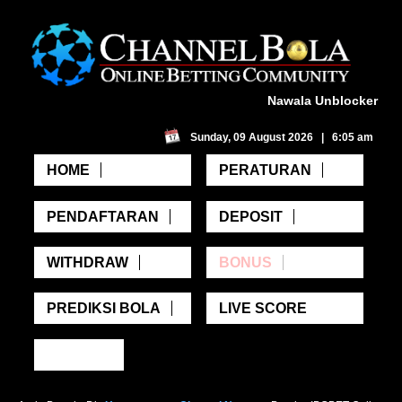
Nawala Unblocker
Sunday, 09 August 2026 | 6:05 am
HOME
PERATURAN
PENDAFTARAN
DEPOSIT
WITHDRAW
BONUS
PREDIKSI BOLA
LIVE SCORE