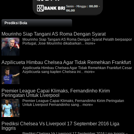
Prediksi Bola
Mourinho Siap Tangani AS Roma Dengan Syarat
Mourinho Siap Tangani AS Roma Dengan Syarat Pelatih berpaspor
Portugal, Jose Mourinho dikabarkan...
more»
Azpilicueta Himbau Chelsea Agar Tidak Remehkan Frankfurt
Azpilicueta Himbau Chelsea Agar Tidak Remehkan Frankfurt Cesar
Azpilicueta sang kapten Chelsea ini...
more»
Premier League Capai Klimaks, Fernandinho Kirim
Peringatan Untuk Liverpool
Premier League Capai Klimaks, Fernandinho Kirim Peringatan
Untuk Liverpool Fernandinho sang...
more»
Prediksi Chelsea Vs Liverpool 17 September 2016 Liga
Inggris
Prediksi Chelsea Vs Liverpool 17 September 2016 Liga Inggris –