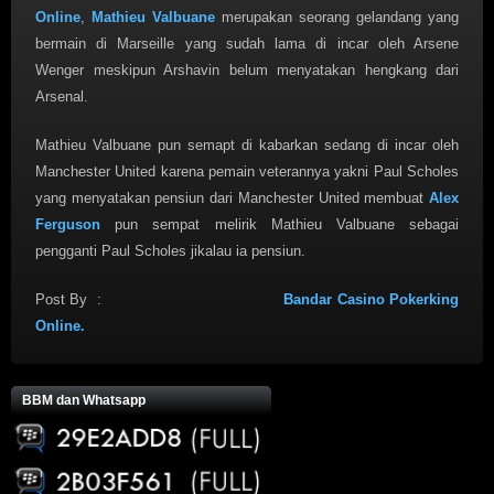
Online
,
Mathieu Valbuane
merupakan seorang gelandang yang
bermain di Marseille yang sudah lama di incar oleh Arsene
Wenger meskipun Arshavin belum menyatakan hengkang dari
Arsenal.
Mathieu Valbuane pun semapt di kabarkan sedang di incar oleh
Manchester United karena pemain veterannya yakni Paul Scholes
yang menyatakan pensiun dari Manchester United membuat
Alex
Ferguson
pun sempat melirik Mathieu Valbuane sebagai
pengganti Paul Scholes jikalau ia pensiun.
Post By :
Bandar Casino Pokerking
Online.
BBM dan Whatsapp