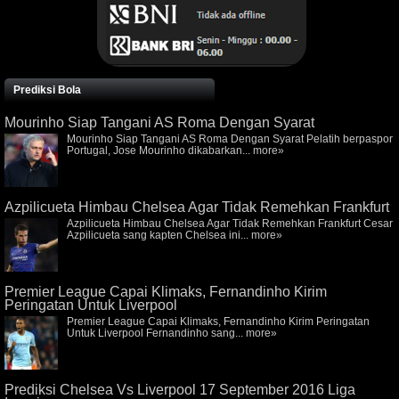
Prediksi Bola
Mourinho Siap Tangani AS Roma Dengan Syarat
Mourinho Siap Tangani AS Roma Dengan Syarat Pelatih berpaspor
Portugal, Jose Mourinho dikabarkan...
more»
Azpilicueta Himbau Chelsea Agar Tidak Remehkan Frankfurt
Azpilicueta Himbau Chelsea Agar Tidak Remehkan Frankfurt Cesar
Azpilicueta sang kapten Chelsea ini...
more»
Premier League Capai Klimaks, Fernandinho Kirim
Peringatan Untuk Liverpool
Premier League Capai Klimaks, Fernandinho Kirim Peringatan
Untuk Liverpool Fernandinho sang...
more»
Prediksi Chelsea Vs Liverpool 17 September 2016 Liga