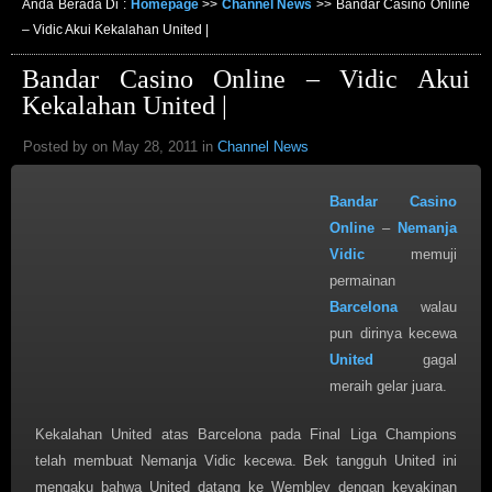
Anda Berada Di :
Homepage
>>
Channel News
>>
Bandar Casino Online
– Vidic Akui Kekalahan United |
Bandar Casino Online – Vidic Akui
Kekalahan United |
Posted by on May 28, 2011 in
Channel News
Bandar Casino
Online
–
Nemanja
Vidic
memuji
permainan
Barcelona
walau
pun dirinya kecewa
United
gagal
meraih gelar juara.
Kekalahan United atas Barcelona pada Final Liga Champions
telah membuat Nemanja Vidic kecewa. Bek tangguh United ini
mengaku bahwa United datang ke Wembley dengan keyakinan