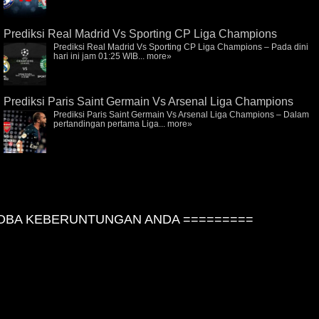
Prediksi Real Madrid Vs Sporting CP Liga Champions
Prediksi Real Madrid Vs Sporting CP Liga Champions – Pada dini
hari ini jam 01:25 WIB...
more»
Prediksi Paris Saint Germain Vs Arsenal Liga Champions
Prediksi Paris Saint Germain Vs Arsenal Liga Champions – Dalam
pertandingan pertama Liga...
more»
BA KEBERUNTUNGAN ANDA =========