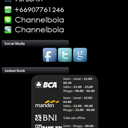
Social Media
Jadwal Bank