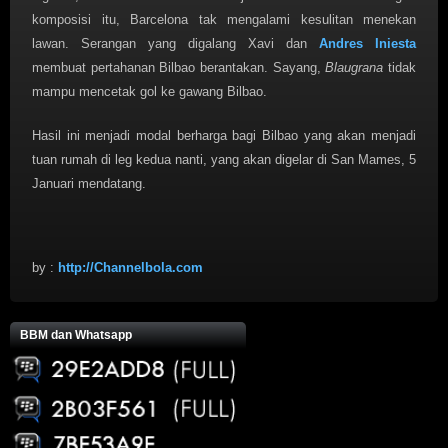
komposisi itu, Barcelona tak mengalami kesulitan menekan
lawan. Serangan yang digalang Xavi dan
Andres Iniesta
membuat pertahanan Bilbao berantakan. Sayang,
Blaugrana
tidak
mampu mencetak gol ke gawang Bilbao.
Hasil ini menjadi modal berharga bagi Bilbao yang akan menjadi
tuan rumah di leg kedua nanti, yang akan digelar di San Mames, 5
Januari mendatang.
by :
http://Channelbola.com
BBM dan Whatsapp