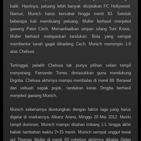
balik. Hasilnya, peluang lebih banyak diciptakan FC Hollywood.
Namun, Munich harus bersabar hingga menit 83. Setelah
beberapa kali membuang peluang, Muller berhasil menjebol
gawang Peter Cech. Memanfaatkan umpan silang Toni Kroos,
Muller berhasil melepaskan tandukan. Bola yang sempat
membentur tanah gagal dihadang Cech. Munich memimpin 1-0
atas Chelsea.
Tertinggal, pelatih Chelsea tak punya pilihan selain tampil
menyerang. Fernando Torres dimasukkan guna mendukung
Drgoba. Chelsea akhirnya mampu membalas di menit 88. Berawal
dari sebuah sepak pojok, tandukan keras Drogba berhasil
menjebol gawang Munich.
Munich sebenarnya diuntungkan dengan faktor laga yang harus
digelar di markasnya, Allianz Arena, Minggu 20 Mei 2012. Meski
tampil dominan, Munich mampu ditahan imbang 1-1 hingga akhir
babak tambahan waktu 2×15 menit. Munich sempat unggul lewat
gol Thomas Muller di menit 83 sebelum akhirnya dibalas Didier