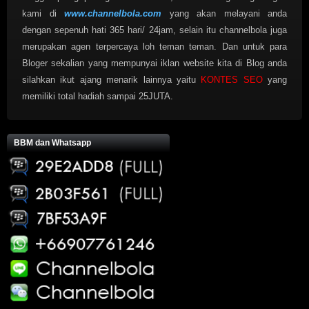
kami di
www.channelbola.com
yang akan melayani anda
dengan sepenuh hati 365 hari/ 24jam, selain itu channelbola juga
merupakan agen terpercaya loh teman teman. Dan untuk para
Bloger sekalian yang mempunyai iklan website kita di Blog anda
silahkan ikut ajang menarik lainnya yaitu
KONTES SEO
yang
memiliki total hadiah sampai 25JUTA.
BBM dan Whatsapp