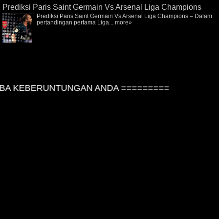
Prediksi Paris Saint Germain Vs Arsenal Liga Champions
Prediksi Paris Saint Germain Vs Arsenal Liga Champions – Dalam
pertandingan pertama Liga...
more»
A KEBERUNTUNGAN ANDA =========