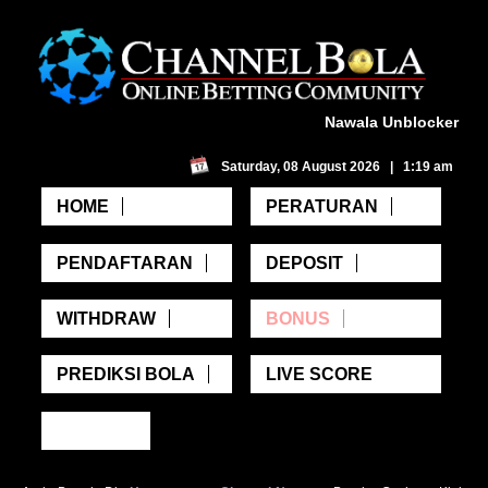
Nawala Unblocker
Saturday, 08 August 2026 | 1:19 am
HOME
PERATURAN
PENDAFTARAN
DEPOSIT
WITHDRAW
BONUS
PREDIKSI BOLA
LIVE SCORE