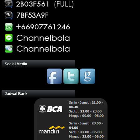
Social Media
Jadwal Bank