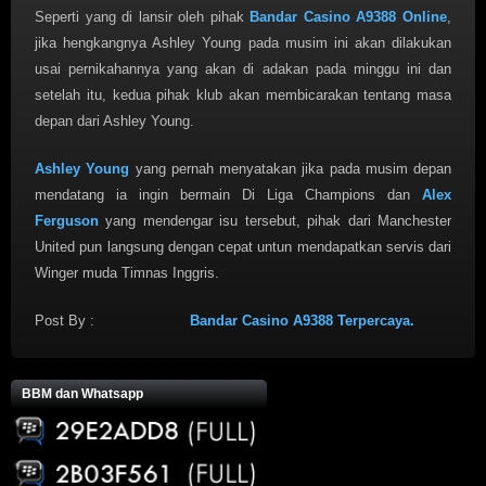
Seperti yang di lansir oleh pihak
Bandar Casino A9388 Online
,
jika hengkangnya Ashley Young pada musim ini akan dilakukan
usai pernikahannya yang akan di adakan pada minggu ini dan
setelah itu, kedua pihak klub akan membicarakan tentang masa
depan dari Ashley Young.
Ashley Young
yang pernah menyatakan jika pada musim depan
mendatang ia ingin bermain Di Liga Champions dan
Alex
Ferguson
yang mendengar isu tersebut, pihak dari Manchester
United pun langsung dengan cepat untun mendapatkan servis dari
Winger muda Timnas Inggris.
Post By :
Bandar Casino A9388 Terpercaya.
BBM dan Whatsapp