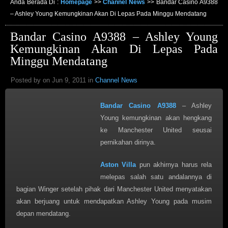
Anda Berada Di :
Homepage
>>
Channel News
>>
Bandar Casino A9388
– Ashley Young Kemungkinan Akan Di Lepas Pada Minggu Mendatang
Bandar Casino A9388 – Ashley Young
Kemungkinan Akan Di Lepas Pada
Minggu Mendatang
Posted by on Jun 9, 2011 in
Channel News
Bandar Casino A9388
– Ashley
Young kemungkinan akan hengkang
ke Manchester United seusai
pernikahan dirinya.
Aston Villa
pun akhirnya harus rela
melepas salah satu andalannya di
bagian Winger setelah pihak dari Manchester United menyatakan
akan berjuang untuk mendapatkan Ashley Young pada musim
depan mendatang.