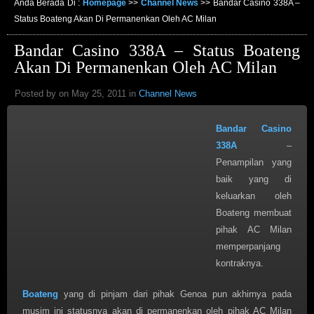
Anda Berada Di :
Homepage
>>
Channel News
>>
Bandar Casino 338A –
Status Boateng Akan Di Permanenkan Oleh AC Milan
Bandar Casino 338A – Status Boateng
Akan Di Permanenkan Oleh AC Milan
Posted by on May 25, 2011 in
Channel News
Bandar Casino
338A
–
Penampilan yang
baik yang di
keluarkan oleh
Boateng membuat
pihak AC Milan
memperpanjang
kontraknya.
Boateng
yang di pinjam dari pihak Genoa pun akhirnya pada
musim ini statusnya akan di permanenkan oleh pihak AC Milan