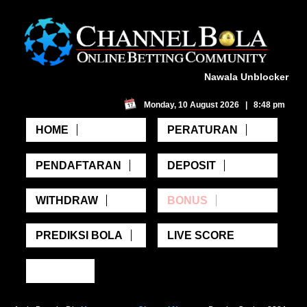
Nawala Unblocker
Monday, 10 August 2026 | 8:48 pm
HOME
PERATURAN
PENDAFTARAN
DEPOSIT
WITHDRAW
BONUS
PREDIKSI BOLA
LIVE SCORE