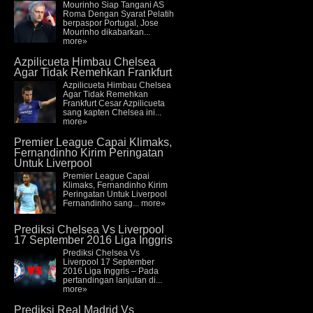
Mourinho Siap Tangani AS
Roma Dengan Syarat Pelatih
berpaspor Portugal, Jose
Mourinho dikabarkan...
more»
Azpilicueta Himbau Chelsea
Agar Tidak Remehkan Frankfurt
Azpilicueta Himbau Chelsea
Agar Tidak Remehkan
Frankfurt Cesar Azpilicueta
sang kapten Chelsea ini...
more»
Premier League Capai Klimaks,
Fernandinho Kirim Peringatan
Untuk Liverpool
Premier League Capai
Klimaks, Fernandinho Kirim
Peringatan Untuk Liverpool
Fernandinho sang...
more»
Prediksi Chelsea Vs Liverpool
17 September 2016 Liga Inggris
Prediksi Chelsea Vs
Liverpool 17 September
2016 Liga Inggris – Pada
pertandingan lanjutan di...
more»
Prediksi Real Madrid Vs