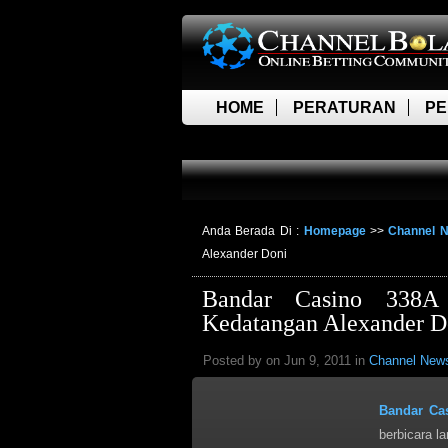
HOME
PERATURAN
PE
LIVE SCORE
Anda Berada Di :
Homepage
>>
Channel 
Alexander Doni
Bandar Casino 338A
Kedatangan Alexander D
Posted by on Jun 9, 2011 in
Channel New
Bandar Ca
berbicara l