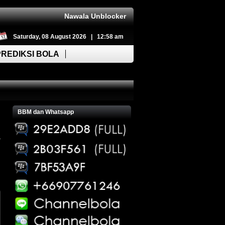
Nawala Unblocker
Saturday, 08 August 2026 | 12:58 am
PREDIKSI BOLA
BBM dan Whatsapp