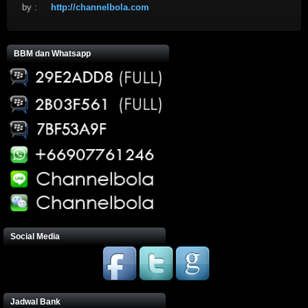
by :
http://channelbola.com
BBM dan Whatsapp
Social Media
Jadwal Bank