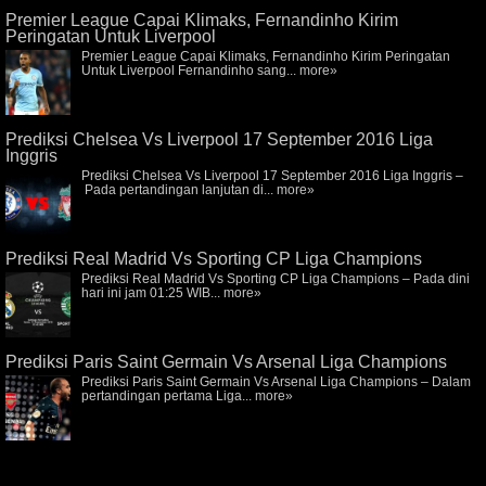
Premier League Capai Klimaks, Fernandinho Kirim
Peringatan Untuk Liverpool
Premier League Capai Klimaks, Fernandinho Kirim Peringatan
Untuk Liverpool Fernandinho sang...
more»
Prediksi Chelsea Vs Liverpool 17 September 2016 Liga
Inggris
Prediksi Chelsea Vs Liverpool 17 September 2016 Liga Inggris –
Pada pertandingan lanjutan di...
more»
Prediksi Real Madrid Vs Sporting CP Liga Champions
Prediksi Real Madrid Vs Sporting CP Liga Champions – Pada dini
hari ini jam 01:25 WIB...
more»
Prediksi Paris Saint Germain Vs Arsenal Liga Champions
Prediksi Paris Saint Germain Vs Arsenal Liga Champions – Dalam
pertandingan pertama Liga...
more»