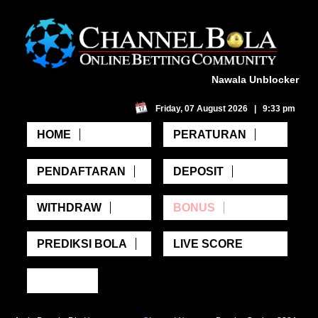
Nawala Unblocker
Friday, 07 August 2026 | 9:33 pm
HOME
PERATURAN
PENDAFTARAN
DEPOSIT
WITHDRAW
BONUS
PREDIKSI BOLA
LIVE SCORE