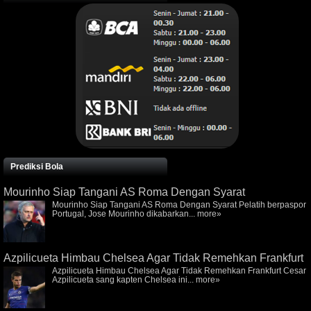
Prediksi Bola
Mourinho Siap Tangani AS Roma Dengan Syarat
Mourinho Siap Tangani AS Roma Dengan Syarat Pelatih berpaspor
Portugal, Jose Mourinho dikabarkan...
more»
Azpilicueta Himbau Chelsea Agar Tidak Remehkan Frankfurt
Azpilicueta Himbau Chelsea Agar Tidak Remehkan Frankfurt Cesar
Azpilicueta sang kapten Chelsea ini...
more»