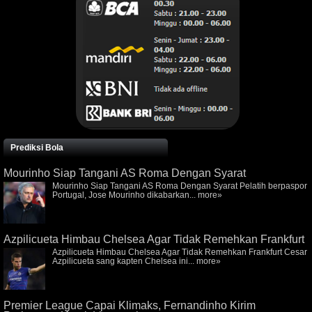
Prediksi Bola
Mourinho Siap Tangani AS Roma Dengan Syarat
Mourinho Siap Tangani AS Roma Dengan Syarat Pelatih berpaspor
Portugal, Jose Mourinho dikabarkan...
more»
Azpilicueta Himbau Chelsea Agar Tidak Remehkan Frankfurt
Azpilicueta Himbau Chelsea Agar Tidak Remehkan Frankfurt Cesar
Azpilicueta sang kapten Chelsea ini...
more»
Premier League Capai Klimaks, Fernandinho Kirim