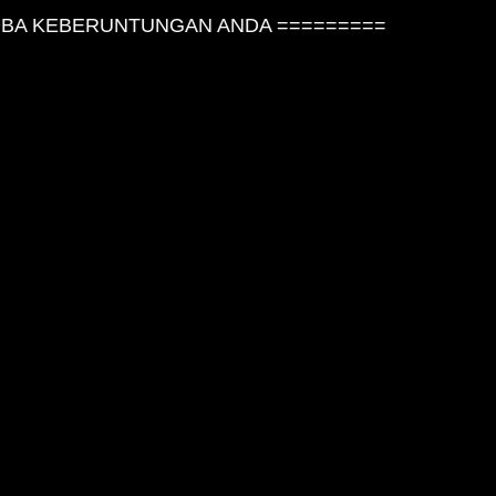
A KEBERUNTUNGAN ANDA =========