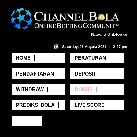
Nawala Unblocker
Saturday, 08 August 2026 | 2:57 pm
HOME
PERATURAN
PENDAFTARAN
DEPOSIT
WITHDRAW
BONUS
PREDIKSI BOLA
LIVE SCORE