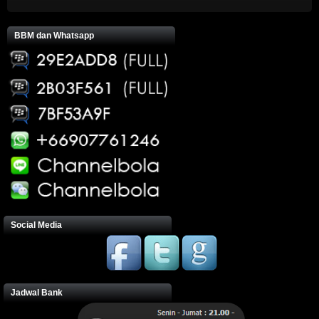
BBM dan Whatsapp
Social Media
Jadwal Bank