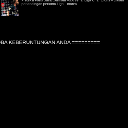
Prediksi Paris Saint Germain Vs Arsenal Liga Champions – Dalam
pertandingan pertama Liga...
more»
BA KEBERUNTUNGAN ANDA =========